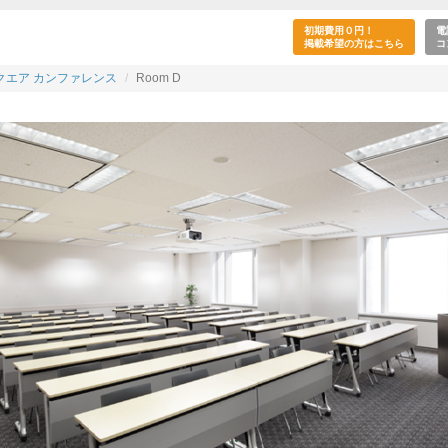
室】大手町ファーストスクエア カンファレンス-Roo
初期費用０円！
電
掲載希望の方はこちら
コ
クエア カンファレンス
Room D