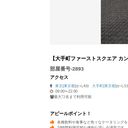
【大手町ファーストスクエア カン
部屋番号-2893
アクセス
東京
(
東京都
)から4分
大手町
(
東京都
)から1
09:00〜22:00
最大72名まで利用可能
アピールポイント！
各種飲料や食事など色々なケータリングを
24時間利用可能な便利な貸し会議室です。