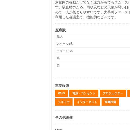
京都内の移動だけでなく遠方からでもスムーズ
す。駅直結のため、雨や風などの天候が悪い日
ので、人が集まりやすいです。大手町ファース
利用した会議室で、機能的なビルです。
座席数
最大
スクール3名
スクール2名
島
口
主要設備
Wi-Fi
電源・コンセント
プロジェクター
スキャナ
インターネット
音響設備
その他設備