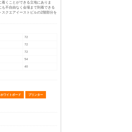
に着くことができる立地にありま
にも不自由なく会場まで到着できる
トスクエアイーストビルの2階部分を
72
72
72
54
40
ホワイトボード
プリンター