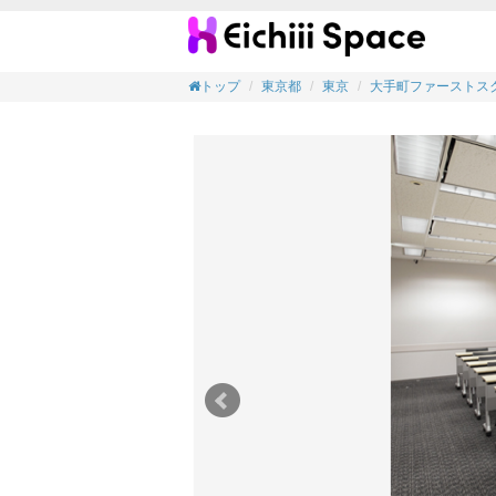
【会議
トップ
東京都
東京
大手町ファーストス