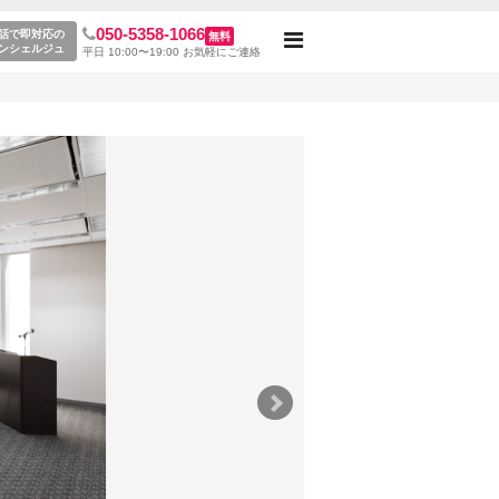
050-5358-1066
m D(東京駅)
話で即対応の
無料
Toggle
ンシェルジュ
平日 10:00〜19:00 お気軽にご連絡
navigation