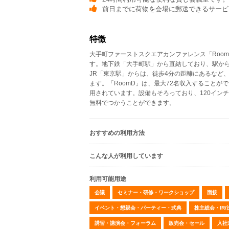
前日までに荷物を会場に郵送できるサービ
特徴
大手町ファーストスクエアカンファレンス「Roo
す。地下鉄「大手町駅」から直結しており、駅か
JR「東京駅」からは、徒歩4分の距離にあるなど
ます。「RoomD」は、最大72名収入することが
用されています。設備もそろっており、120イン
無料でつかうことができます。
おすすめの利用方法
こんな人が利用しています
利用可能用途
会議
セミナー・研修・ワークショップ
面接
イベント・懇親会・パーティー・式典
株主総会・IR
講習・講演会・フォーラム
販売会・セール
入社