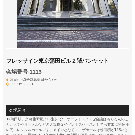
フレッサイン東京蒲田ビル２階バンケット
会場番号-1113
蒲田から3分京急蒲田から7分
00:00〜23:30
会場紹介
JR蒲田駅、京急蒲田駅より徒歩3分。オーソドックスな会議はもちろんのこ
と、大学やサークルなどの大規模なイベントスペースとしても非常に利便性
の高いレンタルホールです。メインとなるミモザホールは総面積が185㎡と