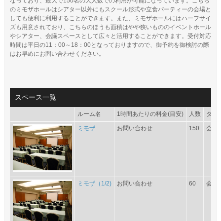
なっており、最大で150名の大人数での利用が可能になっています。こちら
のミモザホールはシアター以外にもスクール形式や立食パーティーの会場と
しても便利に利用することができます。また、ミモザホールにはハーフサイ
ズも用意されており、こちらのほうも面積はやや狭いもののイベントホール
やシアター、会議スペースとして広々と活用することができます。受付対応
時間は平日の11：00～18：00となっておりますので、御予約を御検討の際
はお早めにお問い合わせください。
スペース一覧
ルーム名
1時間あたりの料金(目安)
人数
タイ
ミモザ
お問い合わせ
150
会議
ミモザ（1/2)
お問い合わせ
60
会議