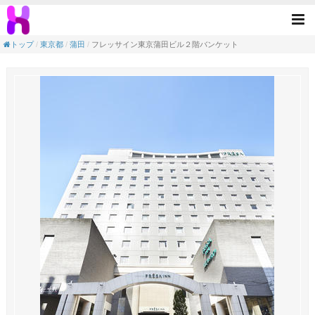
フレッサイン東京蒲田ビル２階バンケット(蒲
Tog
nav
トップ
東京都
蒲田
フレッサイン東京蒲田ビル２階バンケット