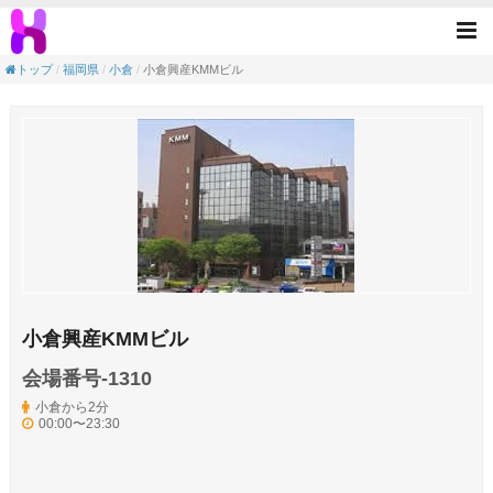
小倉興産KMMビル(小倉駅／北九州市小倉北
Tog
nav
トップ
福岡県
小倉
小倉興産KMMビル
小倉興産KMMビル
会場番号-1310
小倉から2分
00:00〜23:30