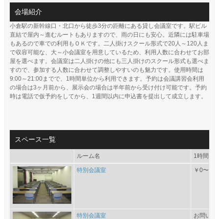
会場紹介
小倉駅の新幹線口・北口から徒歩3分の距離にある貸し会議室です。駅ビル
直結で屋内～進むルートもありますので、雨の日にも安心。近隣には駐車場
もあるので車での利用もＯＫです。二人掛けスクール形式で20人～120人ま
で収容可能な、大～小会議室を用意しているため、利用人数に合わせてお部
屋を選べます。会議室は二人掛けの他にも三人掛けのスクール形式も選べま
すので、参加する人数に合わせて調整しやすいのも魅力です。使用時間は
9:00～21:00までで、1時間単位から利用できます。予約は会議講習会利用
の場合は3ヶ月前から、展示会の場合は半年前から受け付け可能です。予約
時は電話で仮予約をしてから、1週間以内に申込書を提出して成立します。
スペース一覧
ルーム名
1時間あた
特別会議室
￥0〜
特別会議室
お問い合