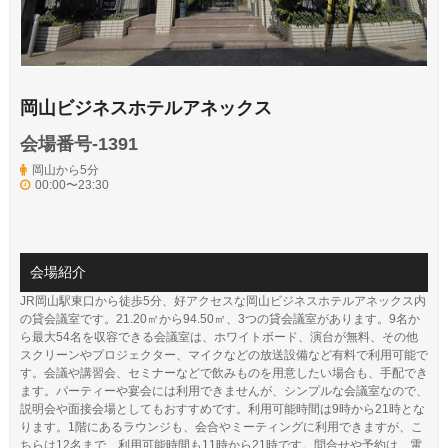
岡山ビジネスホテルアネックス
会場番号-1391
岡山から5分
00:00〜23:30
会場紹介
JR岡山駅東口から徒歩5分、好アクセスな岡山ビジネスホテルアネックス内
の貸会議室です。21.20㎡から94.50㎡、3つの貸会議室があります。9名か
ら最大54名を収容できる会議室は、ホワイトボード、演台が無料、その他
スクリーンやプロジェクター、マイクなどの放送設備など有料で利用可能で
す。会議や講習会、セミナーなどで飲みものを用意したい場合も、手配でき
ます。パーティーや宴会には利用できませんが、シンプルな会議室なので、
説明会や面接会場としてもおすすめです。利用可能時間は9時から21時とな
ります。1階にあるラウンジも、会合やミーティングに利用できますが、こ
ちらは12名まで、利用可能時間も11時から21時です。問合せや予約は、電