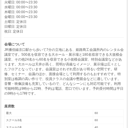
火曜日: 00:00〜23:30
水曜日: 00:00〜23:30
木曜日: 00:00〜23:30
金曜日: 00:00〜23:30
土曜日: 定休日
日曜日: 定休日
祝日: 定休日
会場について
JR播但線京口駅から歩いて7分の立地にある、姫路商工会議所内のレンタル会
議室です。500名を収容できる大ホール・展示場と180名収容できる大規模会
議室、その他24名から60名を収容できる小規模会議室、特別会議室などがあ
ります。大ホールは天井が高く、照明が高級なイメージ、展示場は広々とし
たフロアとなっています。会議室はそれぞれ窓があり明るい空間です。研
修、セミナー、会議のほか、面接会場として利用するのもおすすめです。特
別室は格調の高い作りで、役員クラスの会議や懇親会などに適しています。
音響・映像設備も充実しているので、どんなシーンにも対応可能です。利用
可能時間は9時から22時、予約は電話、窓口で行います。予約受付時間は平日
の9時から17時です。
座席数
最大
60
スクール3名
60
スクール2名
40