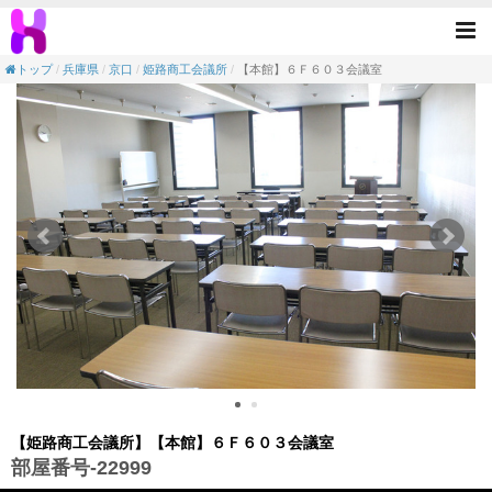
【会議室】姫路商工会議所-【本館】６Ｆ６０
Tog
nav
トップ
兵庫県
京口
姫路商工会議所
【本館】６Ｆ６０３会議室
【姫路商工会議所】【本館】６Ｆ６０３会議室
部屋番号-22999