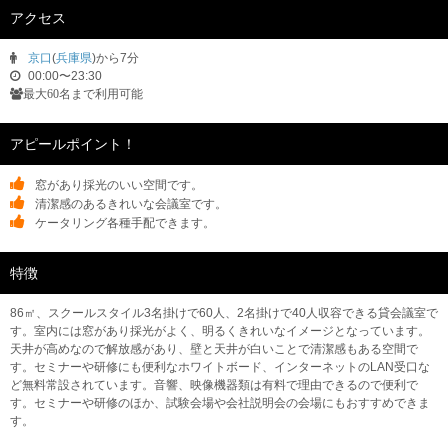
アクセス
京口
(
兵庫県
)から7分
00:00〜23:30
最大60名まで利用可能
アピールポイント！
窓があり採光のいい空間です。
清潔感のあるきれいな会議室です。
ケータリング各種手配できます。
特徴
86㎡、スクールスタイル3名掛けで60人、2名掛けで40人収容できる貸会議室で
す。室内には窓があり採光がよく、明るくきれいなイメージとなっています。
天井が高めなので解放感があり、壁と天井が白いことで清潔感もある空間で
す。セミナーや研修にも便利なホワイトボード、インターネットのLAN受口な
ど無料常設されています。音響、映像機器類は有料で理由できるので便利で
す。セミナーや研修のほか、試験会場や会社説明会の会場にもおすすめできま
す。