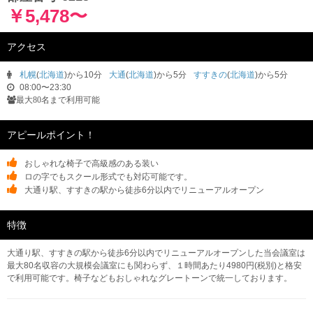
￥5,478〜
アクセス
札幌
(
北海道
)から10分
大通
(
北海道
)から5分
すすきの
(
北海道
)から5分
08:00〜23:30
最大80名まで利用可能
アピールポイント！
おしゃれな椅子で高級感のある装い
ロの字でもスクール形式でも対応可能です。
大通り駅、すすきの駅から徒歩6分以内でリニューアルオープン
特徴
大通り駅、すすきの駅から徒歩6分以内でリニューアルオープンした当会議室は
最大80名収容の大規模会議室にも関わらず、１時間あたり4980円(税別)と格安
で利用可能です。椅子などもおしゃれなグレートーンで統一しております。