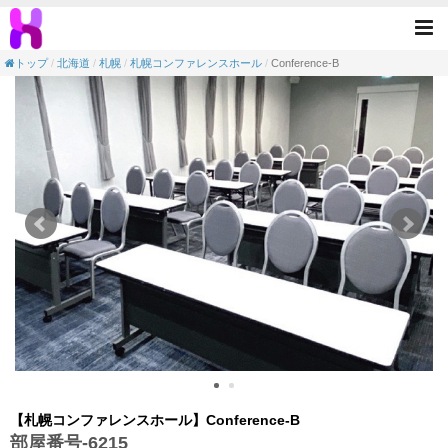
【会議室】札幌コンファレンスホール-Confere
Tog
nav
トップ
北海道
札幌
札幌コンファレンスホール
Conference-B
【札幌コンファレンスホール】Conference-B
部屋番号-6215