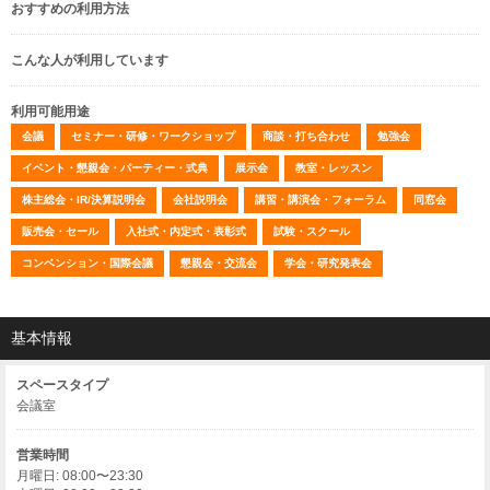
おすすめの利用方法
こんな人が利用しています
利用可能用途
会議
セミナー・研修・ワークショップ
商談・打ち合わせ
勉強会
イベント・懇親会・パーティー・式典
展示会
教室・レッスン
株主総会・IR/決算説明会
会社説明会
講習・講演会・フォーラム
同窓会
販売会・セール
入社式・内定式・表彰式
試験・スクール
コンベンション・国際会議
懇親会・交流会
学会・研究発表会
基本情報
スペースタイプ
会議室
営業時間
月曜日: 08:00〜23:30