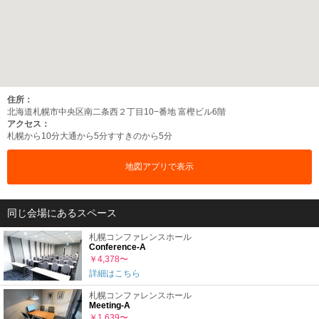
住所：
北海道札幌市中央区南二条西２丁目10−番地 富樫ビル6階
アクセス：
札幌から10分
大通から5分
すすきのから5分
地図アプリで表示
同じ会場にあるスペース
札幌コンファレンスホール
Conference-A
￥4,378〜
詳細はこちら
札幌コンファレンスホール
Meeting-A
￥1,639〜