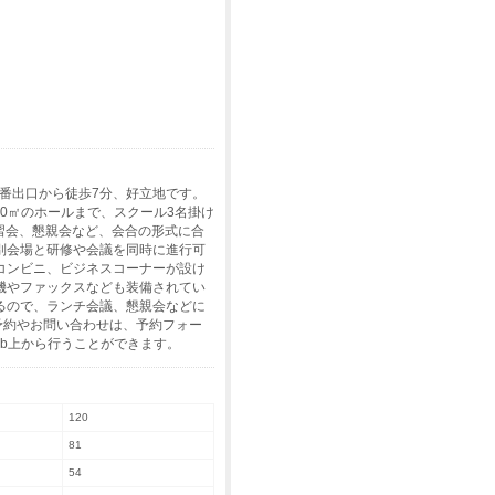
1番出口から徒歩7分、好立地です。
40㎡のホールまで、スクール3名掛け
講習会、懇親会など、会合の形式に合
別会場と研修や会議を同時に進行可
コンビニ、ビジネスコーナーが設け
機やファックスなども装備されてい
るので、ランチ会議、懇親会などに
予約やお問い合わせは、予約フォー
b上から行うことができます。
120
81
54