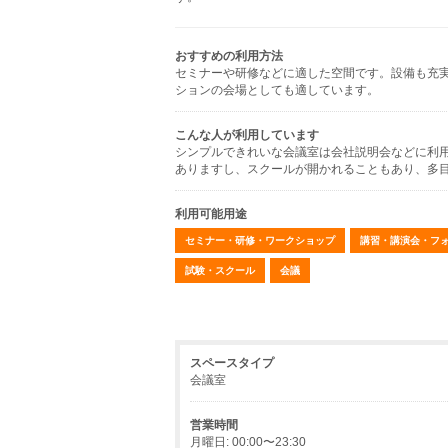
おすすめの利用方法
セミナーや研修などに適した空間です。設備も充
ションの会場としても適しています。
こんな人が利用しています
シンプルできれいな会議室は会社説明会などに利
ありますし、スクールが開かれることもあり、多
利用可能用途
セミナー・研修・ワークショップ
講習・講演会・フ
試験・スクール
会議
スペースタイプ
会議室
営業時間
月曜日: 00:00〜23:30