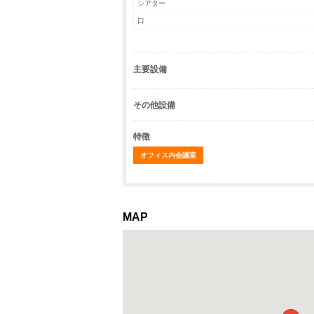
シアター
口
主要設備
その他設備
特徴
オフィス内会議室
MAP