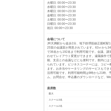
火曜日: 00:00〜23:30
水曜日: 00:00〜23:30
木曜日: 00:00〜23:30
金曜日: 00:00〜23:30
土曜日: 00:00〜23:30
日曜日: 00:00〜23:30
祝日: 00:00〜23:30
会場について
JR天満駅から徒歩2分、地下鉄堺筋線正親町駅
25室の会議室が用意されています。63㎡から3
で36名から192名まで利用可能です。会議、
わせてレイアウト変更ができます。遠隔操作で
能、支店との会議などにも便利です。館内には
られています。ビジネスコーナーには、コピー
ます。お弁当やケータリングのサービスもでき
活用可能です。利用可能時間は9時から21時、
ム、お問合せ、申込書のダウンロードなど、We
座席数
最大
スクール3名
スクール2名