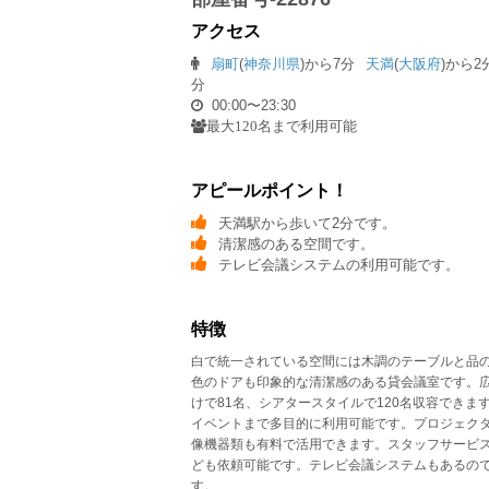
アクセス
扇町
(
神奈川県
)から7分
天満
(
大阪府
)から2
分
00:00〜23:30
最大120名まで利用可能
アピールポイント！
天満駅から歩いて2分です。
清潔感のある空間です。
テレビ会議システムの利用可能です。
特徴
白で統一されている空間には木調のテーブルと品
色のドアも印象的な清潔感のある貸会議室です。広
けで81名、シアタースタイルで120名収容でき
イベントまで多目的に利用可能です。プロジェク
像機器類も有料で活用できます。スタッフサービ
ども依頼可能です。テレビ会議システムもあるの
す。