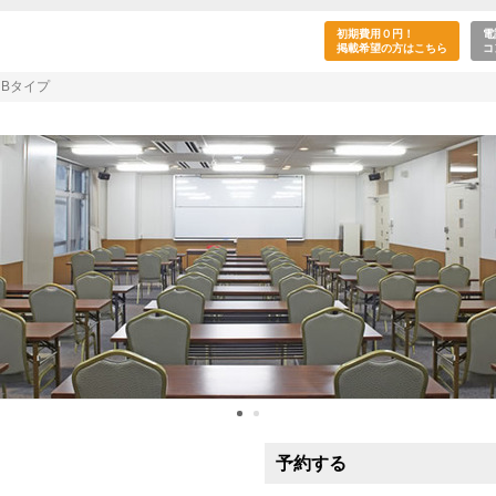
室】天満研修センター-Bタイプ(扇町駅)
初期費用０円！
電
掲載希望の方はこちら
コ
Bタイプ
予約する