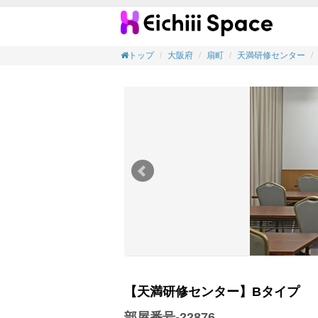
【会議
トップ
大阪府
扇町
天満研修センター
【天満研修センター】Bタイプ
部屋番号-22876