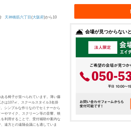
分
天神橋筋六丁目
(
大阪府
)から10
会場が見つからない
のある椅子が並べられています。薄い藤
さは107㎡、スクールスタイル3名掛
ます。シンプルな作りなのでセミナーから
ターやマイク、スクリーン等の音響、映
スを利用することで、受付補助や案内な
で、遠方との遠隔会議にも適していま