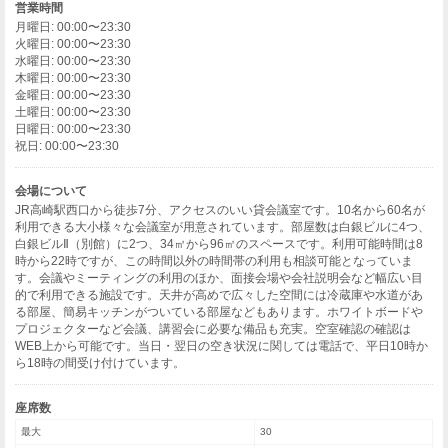
営業時間
月曜日: 00:00〜23:30
火曜日: 00:00〜23:30
水曜日: 00:00〜23:30
木曜日: 00:00〜23:30
金曜日: 00:00〜23:30
土曜日: 00:00〜23:30
日曜日: 00:00〜23:30
祝日: 00:00〜23:30
会場について
JR高崎駅西口から徒歩7分、アクセスのいい貸会議室です。10名から60名が
利用できる大小様々な会議室が用意されています。部屋数は白銀ビルに4つ、
白銀ビルⅡ（別館）に2つ、34㎡から96㎡のスペースです。利用可能時間は8
時から22時ですが、この時間以外の時間帯の利用も相談可能となっていま
す。会議やミーティングの利用のほか、面接会場や会社説明会など幅広い目
的で利用できる施設です。天井が高めで広々した空間には冷蔵庫や水道があ
る部屋、簡易キッチンがついている部屋などもあります。ホワイトボードや
プロジェクターなど会議、講習会に必要な備品も充実。空室確認の確認は
WEB上から可能です。当日・翌日の空き状況に関しては電話で、平日10時か
ら18時の間受け付けています。
座席数
最大
30