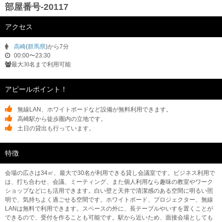
部屋番号-20117
アクセス
高崎
(
群馬県
)から7分
00:00〜23:30
最大30名まで利用可能
アピールポイント！
無線LAN、ホワイトボードなど設備が無料利用できます。
高崎駅から徒歩圏内の立地です。
土日の貸出も行っています。
特徴
会場の広さは34㎡、最大で30名が利用できる貸し会議室です。ビジネス利用で
は、打ち合わせ、会議、ミーティング、また個人利用なら趣味の教室やワーク
ショップなどにも活用できます。白い壁と天井で清潔感のある空間に明るい照
明で、気持ちよく過ごせる空間です。ホワイトボード、プロジェクター、無線
LANは無料で利用できます。スペースの外に、長テーブルやいすを置くことが
できるので、受付を作ることも可能です。駅から近いため、面接会場としても