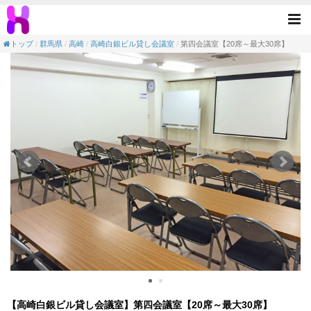
【会議室】高崎白銀ビル貸し会議室-第四会議室
Tog
nav
トップ
群馬県
高崎
高崎白銀ビル貸し会議室
第四会議室【20席～最大30席】
【高崎白銀ビル貸し会議室】第四会議室【20席～最大30席】