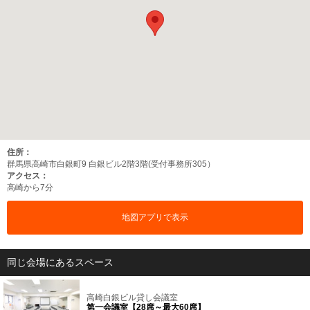
住所：
群馬県高崎市白銀町9 白銀ビル2階3階(受付事務所305）
アクセス：
高崎から7分
地図アプリで表示
同じ会場にあるスペース
高崎白銀ビル貸し会議室
第一会議室【28席～最大60席】