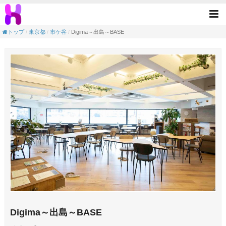
Digima～出島～BASE(市ケ谷駅／新宿区)
Tog
nav
トップ
東京都
市ケ谷
Digima～出島～BASE
Digima～出島～BASE