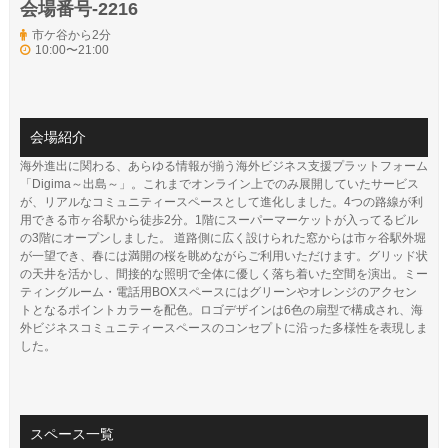
会場番号-2216
市ケ谷から2分
10:00〜21:00
会場紹介
海外進出に関わる、あらゆる情報が揃う海外ビジネス支援プラットフォーム
「Digima～出島～」。これまでオンライン上でのみ展開していたサービス
が、リアルなコミュニティースペースとして進化しました。4つの路線が利
用できる市ヶ谷駅から徒歩2分。1階にスーパーマーケットが入ってるビル
の3階にオープンしました。 道路側に広く設けられた窓からは市ヶ谷駅外堀
が一望でき、春には満開の桜を眺めながらご利用いただけます。グリッド状
の天井を活かし、間接的な照明で全体に優しく落ち着いた空間を演出。ミー
ティングルーム・電話用BOXスペースにはグリーンやオレンジのアクセン
トとなるポイントカラーを配色。ロゴデザインは6色の扇型で構成され、海
外ビジネスコミュニティースペースのコンセプトに沿った多様性を表現しま
した。
スペース一覧