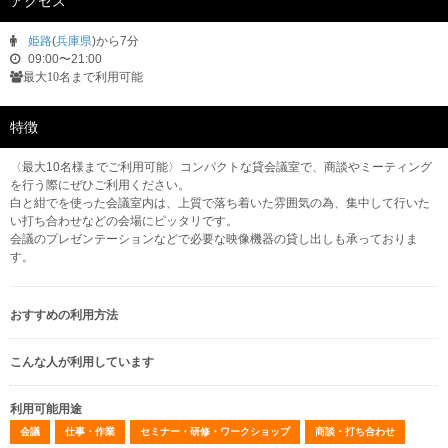
アクセス
姫路
(
兵庫県
)から7分
09:00〜21:00
最大10名まで利用可能
特徴
〈最大10名様までご利用可能〉コンパクトな貸会議室で、商談やミーティング
を行う際にぜひご利用ください。
白と紺でを使った会議室内は、上質で落ち着いた雰囲気の為、集中して行いた
い打ち合わせなどの会場にピッタリです。
会議のプレゼンテーションなどで必要な映像機器の貸し出しも承っておりま
す。
おすすめの利用方法
こんな人が利用しています
利用可能用途
会議
仕事・作業
セミナー・研修・ワークショップ
商談・打ち合わせ