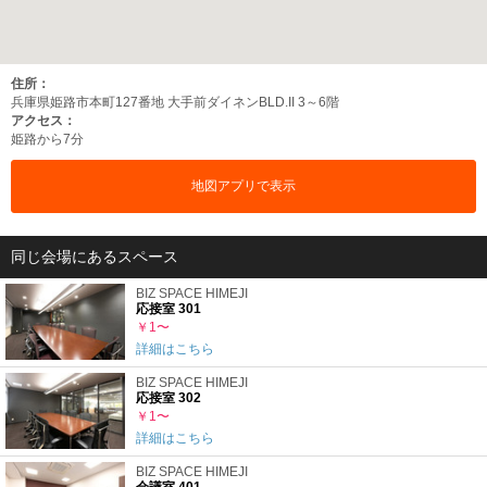
住所：
兵庫県姫路市本町127番地 大手前ダイネンBLD.II 3～6階
アクセス：
姫路から7分
地図アプリで表示
同じ会場にあるスペース
BIZ SPACE HIMEJI
応接室 301
￥1〜
詳細はこちら
BIZ SPACE HIMEJI
応接室 302
￥1〜
詳細はこちら
BIZ SPACE HIMEJI
会議室 401