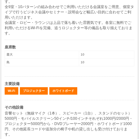
す。
全9室・10パターンの組み合わせでご利用いただける会議室をご用意、個室タ
イプで行うビジネス会議やセミナー・説明会など幅広い目的に合わせてご利
用いただけます。
会議室・ロビー・ラウンジは上品で落ち着いた雰囲気です。各室に無料でご
利用いただけるWi-Fiを完備、追うロジェクター等の備品も取り揃えておりま
す。
座席数
最大
10
島
10
主要設備
Wi-Fi
プロジェクター
ホワイトボード
その他設備
音響セット（無線マイク（1本）、スピーカー（1台）、スタンドのセット）
5000円・モバイルスクリーン50インチ/100インチそれぞれ1000円/2000円・
プロジェクター5000円から・DVDプレーヤー2000円・ホワイトボード1000
円、その他延長コードや追加分の椅子や机の貸し出しも受け付けておりま
す。