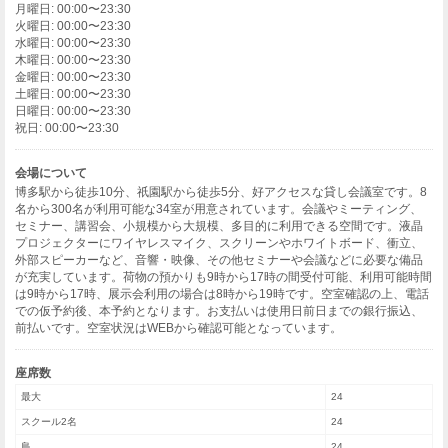
月曜日: 00:00〜23:30
火曜日: 00:00〜23:30
水曜日: 00:00〜23:30
木曜日: 00:00〜23:30
金曜日: 00:00〜23:30
土曜日: 00:00〜23:30
日曜日: 00:00〜23:30
祝日: 00:00〜23:30
会場について
博多駅から徒歩10分、祇園駅から徒歩5分、好アクセスな貸し会議室です。8
名から300名が利用可能な34室が用意されています。会議やミーティング、
セミナー、講習会、小規模から大規模、多目的に利用できる空間です。液晶
プロジェクターにワイヤレスマイク、スクリーンやホワイトボード、衝立、
外部スピーカーなど、音響・映像、その他セミナーや会議などに必要な備品
が充実しています。荷物の預かりも9時から17時の間受付可能、利用可能時間
は9時から17時、展示会利用の場合は8時から19時です。空室確認の上、電話
での仮予約後、本予約となります。お支払いは使用日前日までの銀行振込、
前払いです。空室状況はWEBから確認可能となっています。
座席数
最大
24
スクール2名
24
島
24