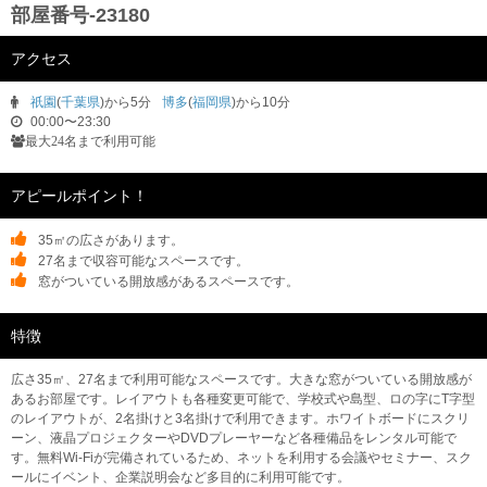
部屋番号-23180
アクセス
祇園
(
千葉県
)から5分
博多
(
福岡県
)から10分
00:00〜23:30
最大24名まで利用可能
アピールポイント！
35㎡の広さがあります。
27名まで収容可能なスペースです。
窓がついている開放感があるスペースです。
特徴
広さ35㎡、27名まで利用可能なスペースです。大きな窓がついている開放感が
あるお部屋です。レイアウトも各種変更可能で、学校式や島型、ロの字にT字型
のレイアウトが、2名掛けと3名掛けで利用できます。ホワイトボードにスクリ
ーン、液晶プロジェクターやDVDプレーヤーなど各種備品をレンタル可能で
す。無料Wi-Fiが完備されているため、ネットを利用する会議やセミナー、スク
ールにイベント、企業説明会など多目的に利用可能です。