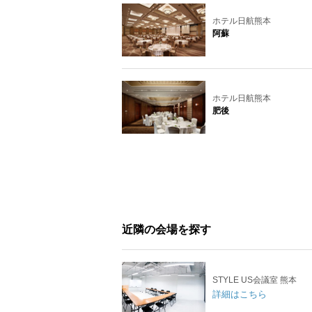
ホテル日航熊本
阿蘇
ホテル日航熊本
肥後
近隣の会場を探す
STYLE US会議室 熊本
詳細はこちら