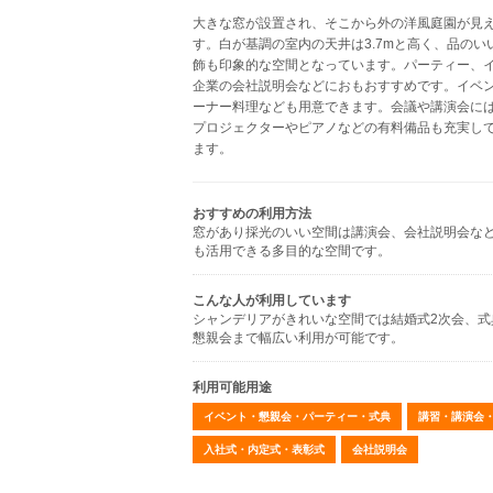
大きな窓が設置され、そこから外の洋風庭園が見
す。白が基調の室内の天井は3.7mと高く、品の
飾も印象的な空間となっています。パーティー、
企業の会社説明会などにおもおすすめです。イベ
ーナー料理なども用意できます。会議や講演会に
プロジェクターやピアノなどの有料備品も充実し
ます。
おすすめの利用方法
窓があり採光のいい空間は講演会、会社説明会な
も活用できる多目的な空間です。
こんな人が利用しています
シャンデリアがきれいな空間では結婚式2次会、
懇親会まで幅広い利用が可能です。
利用可能用途
イベント・懇親会・パーティー・式典
講習・講演会
入社式・内定式・表彰式
会社説明会