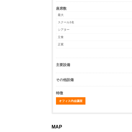
座席数
最大
スクール3名
シアター
立食
正賓
主要設備
その他設備
特徴
オフィス内会議室
MAP