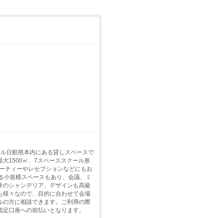
テル日航熊本内にある貸しスペースで
大1500㎡、7スペーススクール形
パーティーやレセプションなどにもお
きる小規模スペースもあり、会議、ミ
井のシャンデリア、デザインも高級
も様々なので、目的に合わせて会場
ルの方に相談できます。ご利用の際
指定口座への前払いとなります。