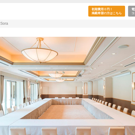
室】ホテル日航熊本-Sora(通町筋駅)
初期費用０円！
電
掲載希望の方はこちら
コ
Sora