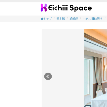
【会議
トップ
熊本県
通町筋
ホテル日航熊本