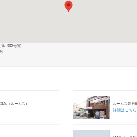
 303号室
分
OMs（ルームス）
ルームス錦糸
詳細はこちら