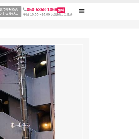
050-5358-1066
話で即対応の
無料
Toggle
ンシェルジュ
平日 10:00〜19:00 お気軽にご連絡
navigation