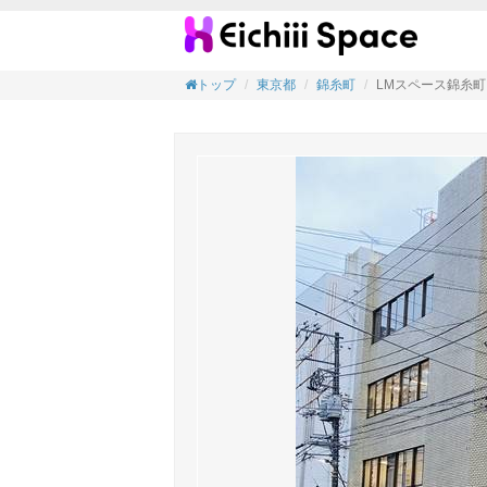
LMス
トップ
東京都
錦糸町
LMスペース錦糸町