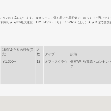
ョンの１室になります。 ★オシャレで落ち着いた雰囲気で、ゆっくりと過ごせます★
用可★ ★wifi最大速度 112.5Mbps（下り）37.5Mbps（上り）★ ★清潔で
1時間あたりの料金(目
人
安)
数
タイプ
設備
￥1,300〜
12
オフィスクラウ
個室/Wi-Fi/電源・コンセ
ド
ボード