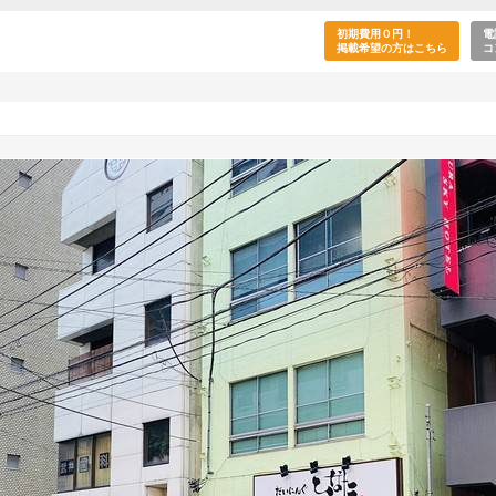
ペース錦糸町(錦糸町駅／墨田区)
初期費用０円！
電
掲載希望の方はこちら
コ