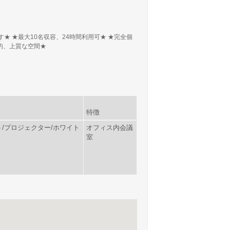
 ★最大10名収容、24時間利用可★ ★完全個
開放的、上質な空間★
特徴
ント/プロジェクター/ホワイト
オフィス内会議
室