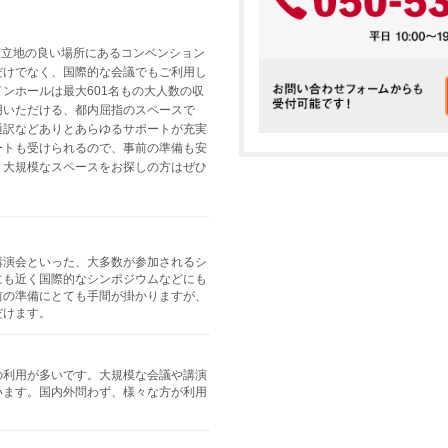
変立地の良い場所にあるコンベンション
だけでなく、国際的な会議でもご利用し
ンホールは最大601名もの大人数の収
用いただける、都内屈指のスペースで
通訳などありとあらゆるサポートが充実
ートも受けられるので、事前の準備も安
、大規模なスペースをお探しの方はぜひ
講演会といった、大多数が参加されるシ
にも近く国際的なシンポジウムなどにも
前の準備にとても手間が掛かりますが、
だけます。
の利用が多いです。大規模な会議や講演
います。国内外問わず、様々な方が利用