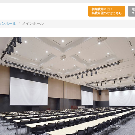
室】浜松町コンベンションホール-メインホール(浜
初期費用０円！
電
掲載希望の方はこちら
コ
ョンホール
メインホール