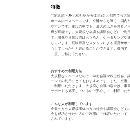
特徴
門駅直結・JR浜松町駅から徒歩2分と都内でも大
ホール内のスペースです。空港からも近く、国内
やすいです。施設の中でも、最大の広さを誇るメイ
容が可能です。大規模な会議や講演会などにご利
す。映像や音響設備はもちろん、ケータリングや
しています。経験豊富なスタッフによる運営サポ
心してしっかりと進めることができます。都内で
一度、ご検討ください。
おすすめの利用方法
大規模なスペースなので、学術会議や株主総会、
ーンでの利用にとてもおすすめです。また、空港
ご利用いただけます。大規模な会議の場合は、事
サポートも充実しているので安心してご利用いた
こんな人が利用しています
企業の方や大規模団体の方の総会や講演会などで
会を成功させたい方のご利用にご好評いただいて
されています。