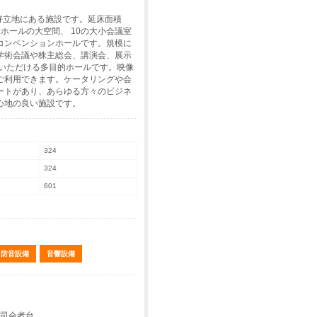
好立地にある施設です。延床面積
示ホールの大空間、 10の大小会議室
コンベンションホールです。規模に
学術会議や株主総会、講演会、展示
用いただける多目的ホールです。映像
ご利用できます。ケータリングや会
ートがあり、あらゆる方々のビジネ
心地の良い施設です。
324
324
601
防音設備
音響設備
 司会者台