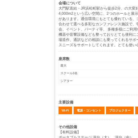
会場について
大門駅直結・JR浜松町駅から徒歩2分、の大変
4,000m2という広い空間に、2つのホールと展
があります。通信環境にもとても優れている、
合わせて選べる多彩なカンファレンス施設で、
会、イベント、パーティ等、 多種多様にご利
機器や音響設備なども整っておりとても便利に
場造作、通訳などの相談にも乗ってくれるサポ
スニーズをサポートしてくれます。とても使い
座席数
最大
スクール3名
シアター
主要設備
Wi-Fi
電源・コンセント
プロジェクター
その他設備
【有料設備】
ポータブルステージ 演台（大） 演台（中）