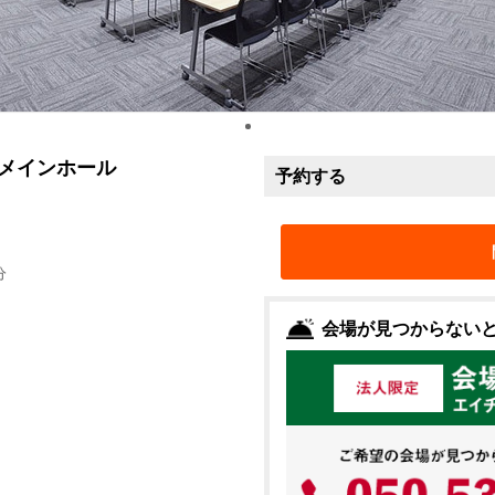
メインホール
予約する
分
会場が見つからない