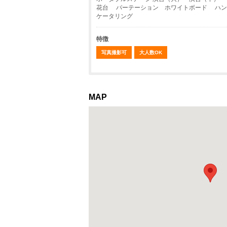
花台 パーテーション ホワイトボード ハン
ケータリング
特徴
写真撮影可
大人数OK
MAP