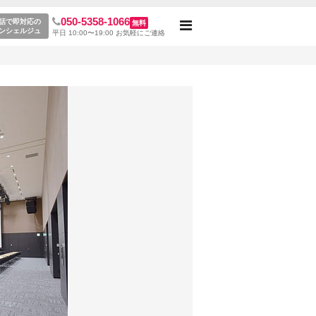
050-5358-1066
松町駅)
話で即対応の
無料
Toggle
ンシェルジュ
平日 10:00〜19:00 お気軽にご連絡
navigation