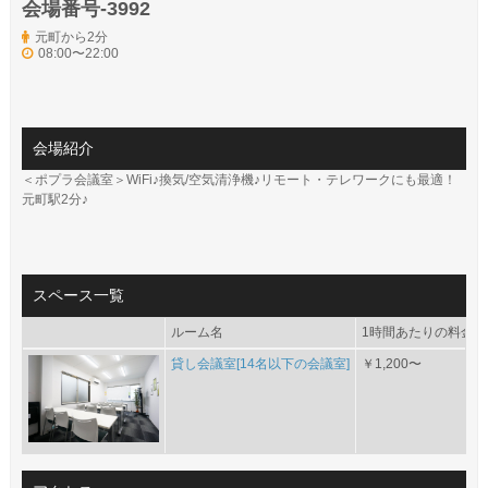
会場番号-3992
元町から2分
08:00〜22:00
会場紹介
＜ポプラ会議室＞WiFi♪換気/空気清浄機♪リモート・テレワークにも最適！
元町駅2分♪
スペース一覧
ルーム名
1時間あたりの料金(目
貸し会議室[14名以下の会議室]
￥1,200〜