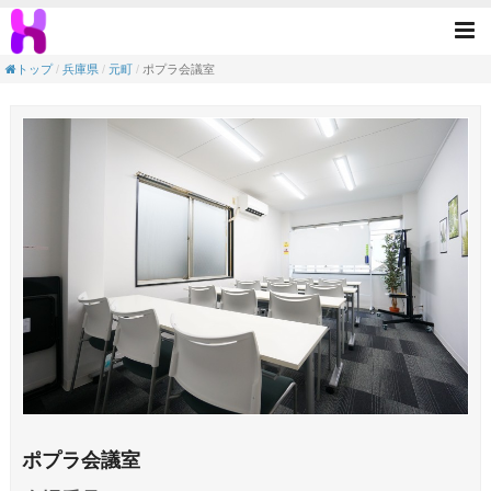
ポプラ会議室(元町駅／神戸市中央区)
Tog
nav
トップ
兵庫県
元町
ポプラ会議室
ポプラ会議室