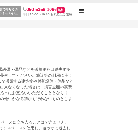
050-5358-1066
話で即対応の
無料
Toggle
ンシェルジュ
平日 10:00〜19:00 お気軽にご連絡
navigation
帯設備・備品などを破損または紛失する
養生してください。施設等の利用に伴う
スが帰属する建造物や付帯設備・備品など
出来なくなった場合は、損害金額の実費
払日にお支払いいただくこととなりま
の他いかなる請求も行わないものとしま
でスペースに立ち入ることはできません。
なくスペースを使用し、速やかに退去し