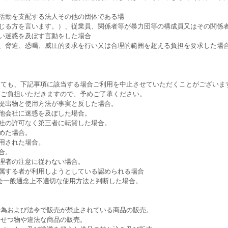
業活動を支配する法人その他の団体である場
準じる方を言います。）、従業員、関係者等が暴力団等の構成員又はその関係
しい迷惑を及ぼす言動をした場合
力、脅迫、恐喝、威圧的要求を行い又は合理的範囲を超える負担を要求した場
っても、下記事項に該当する場合ご利用を中止させていただくことがございま
にご負担いただきますので、予めご了承ください。
の提出物と使用方法が事実と反した場合。
の他会社に迷惑を及ぼした場合。
弊社の許可なく第三者に転貸した場合。
めた場合。
用された場合。
合。
管理者の注意に従わない場合。
に属する者が利用しようとしている認められる場合
会一般通念上不適切な使用方法と判断した場合。
行為および法令で販売が禁止されている商品の販売。
いせつ物や違法な商品の販売。