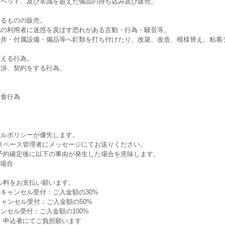
やペット、及び常識を超えた備品の持ち込み及び販売。
あるものの販売。
他の利用者に迷惑を及ぼす恐れがある言動・行為・騒音等。
天井・付属設備・備品等へ釘類を打ち付けたり、改築、改造、模様替え、粘着
与える行為。
交渉、契約をする行為。
飲食行為
セルポリシーが優先します。
スペース管理者にメッセージにてお送りください。
予約確定後に以下の事由が発生した場合を意味します。
る場合
ル料をお支払い願います。
にキャンセル受付：ご入金額の30%
キャンセル受付：ご入金額の50%
ンセル受付：ご入金額の100%
、申込者にてご負担願います