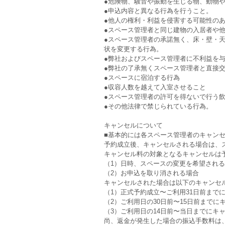
●危険物、騒音や振動を生じる物、動物
●申込内容と異なる行為を行うこと。
●他人の権利・利益を侵害する可能性の
●スペース管理者と同じ建物の入居者や
●スペース管理者の承諾無く、床・壁・
状を変更する行為。
●弊社およびスペース管理者に不利益を
●弊社の了承無くスペース管理者と直接
●スペースに宿泊する行為
●収容人数を越えて入室させること
●スペース管理者の許可を得ないで行う
●その他法律で禁じられている行為。
キャンセルについて
■基本的には各スペース管理者のキャン
予約成立後、キャンセルされる場合は、
キャンセル料の対象となるキャンセルは
（1）日時、スペースの変更を希望され
（2）お申込を取り消される場合
キャンセルされた場合は以下のキャンセ
（1）正式予約成立〜ご利用31日前まで
（2）ご利用日の30日前〜15日前までに
（3）ご利用日の14日前〜当日までにキャ
尚、返金が発生した場合の振込手数料は