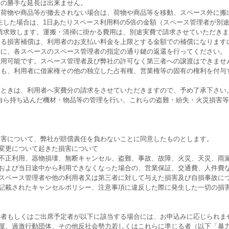
間の勝手な延長は出来ません。
た荷物や商品等が撤去されない場合は、荷物や商品等を移動、スペース外に搬
生した場合は、1日あたりスペース利用料の5倍の金額（スペース管理者が別
請求致します。運搬・清掃に掛かる費用は、別途実費で請求させていただきま
よる損害補償は、利用者のお支払い料金を上限とする金額での補償になります
時に、各スペースのスペース管理者の指定の通り鍵の返還を行ってください。
利用可能です。スペース管理者及び弊社の許可なく第三者への譲渡はできませ
ても、利用者に借家権その他の独立した占有権、営業権等の固有の権利を付与
たときは、利用者へ実費分の請求をさせていただきますので、予め了承下さい
自ら持ち込んだ機材・物品等の管理を行い、これらの盗難・紛失・火災損害等
損害について、弊社が賠償責任を負わないことに同意したものとします。
容変更について起きた損害について
た不正利用、器物損壊、無断キャンセル、盗難、事故、故障、火災、天災、雨
合および当日途中から利用できなくなった場合の、営業保証、交通費、人件費
、スペース管理者や他の利用者又は第三者に対して与えた損害及び自損事故に
に記載されたキャンセルポリシー、注意事項に違反した際に発生した一切の損
催者もしくはご出席予定者が以下に該当する場合には、お申込みに応じられま
会屋、過激行動団体、その他反社会勢力若しくはこれらに準じる者（以下「暴