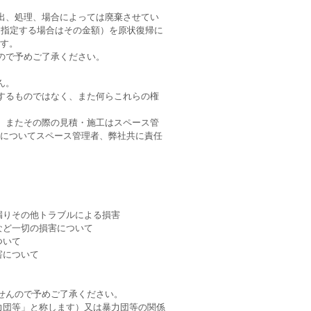
出、処理、場合によっては廃棄させてい
途指定する場合はその金額）を原状復帰に
す。
ので予めご了承ください。
ん。
するものではなく、また何らこれらの権
。またその際の見積・施工はスペース管
についてスペース管理者、弊社共に責任
漏りその他トラブルによる損害
など一切の損害について
ついて
害について
せんので予めご了承ください。
力団等」と称します）又は暴力団等の関係