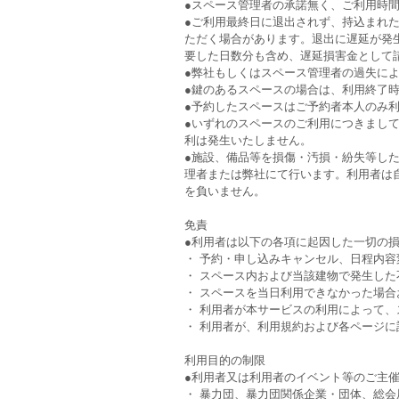
●スペース管理者の承諾無く、ご利用時
●ご利用最終日に退出されず、持込まれ
ただく場合があります。退出に遅延が発
要した日数分も含め、遅延損害金として
●弊社もしくはスペース管理者の過失に
●鍵のあるスペースの場合は、利用終了
●予約したスペースはご予約者本人のみ
●いずれのスペースのご利用につきまし
利は発生いたしません。
●施設、備品等を損傷・汚損・紛失等し
理者または弊社にて行います。利用者は
を負いません。
免責
●利用者は以下の各項に起因した一切の
・ 予約・申し込みキャンセル、日程内
・ スペース内および当該建物で発生し
・ スペースを当日利用できなかった場
・ 利用者が本サービスの利用によって
・ 利用者が、利用規約および各ページ
利用目的の制限
●利用者又は利用者のイベント等のご主
・ 暴力団、暴力団関係企業・団体、総