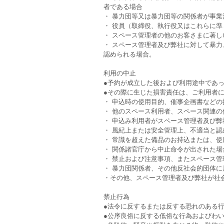
者である場合
・ 暴力団等又は暴力団等の関係者が事
・ 役員（取締役、執行役又はこれらに
・ スペース管理者の他のお客さまに著
・ スペース管理者及び弊社に対して暴
認められる場合。
利用の中止
●予約が成立した後および利用途中であ
●その際に生じた損害責任は、ご利用者
・ 申込時の使用目的、催事企画書など
・ 他のスペース利用者、スペース関連
・ 申込み利用者がスペース管理者及び
・ 風紀上または安全管理上、不適当と認
・ 常識を超えた備品のお持込または、使
・ 関係諸官庁から中止命令が出された場
・ 禁止および注意事項、またスペース
・ 暴力団関係者、その他反社会的団体
・その他、スペース管理者及び弊社が社
禁止行為
●法令に反するまたは反する恐れのある
●公序良俗に反する低俗な行為およびわ