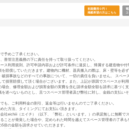
なスペースを手元に>！1分でできる簡単予約！
初期費用０円！
電
掲載希望の方はこちら
コ
ので予めご了承ください。
は、善管注意義務の下に責任を持って取り扱ってください。
ペース利用規則、許可申請内容および許可条件に違反し、帰属する建造物や付
額を賠償していただきます。建物内に機材、器具搬入の際は、床・壁等を必ず
・破損事故などのすべての事故について、一切の責任を負いません。 スペー
して損害賠償して頂く場合がございます。また、上記が原因でスペースが利用
の場合、修理金額および損害金額の実費を含む請求金額全額を請求に基づく支
議を述べないものとし、且つスペース管理者及び弊社に対し、金銭の支払いそ
合でも、ご利用料金の割引、返金等は行いませんのでご了承ください。
定めた方法、タイミングにてお支払い頂きます。
会社eichiii（エイチ）（以下、「弊社」といいます。）の承諾無しに無断
いることが発覚した場合や、定められた時間を越えてスペース管理者の了承も
の5倍の金額を請求させていただきます。