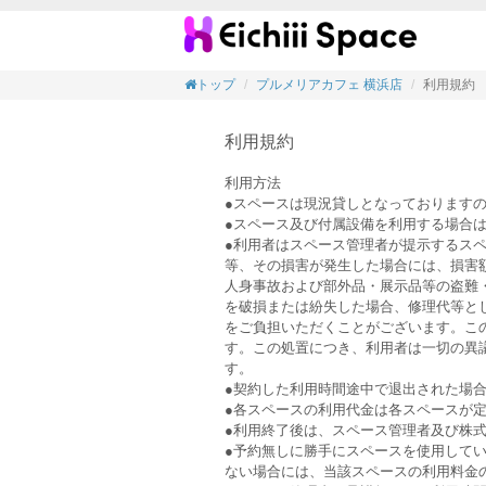
<素敵
トップ
プルメリアカフェ 横浜店
利用規約
利用規約
利用方法
●スペースは現況貸しとなっております
●スペース及び付属設備を利用する場合
●利用者はスペース管理者が提示するス
等、その損害が発生した場合には、損害
人身事故および部外品・展示品等の盗難
を破損または紛失した場合、修理代等と
をご負担いただくことがございます。こ
す。この処置につき、利用者は一切の異
す。
●契約した利用時間途中で退出された場
●各スペースの利用代金は各スペースが
●利用終了後は、スペース管理者及び株式
●予約無しに勝手にスペースを使用して
ない場合には、当該スペースの利用料金