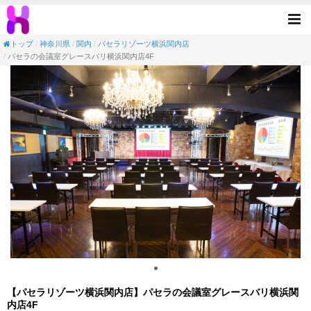
【会議室】パセラリゾーツ横浜関内店-パセラ
Tog
nav
トップ
神奈川県
関内
パセラリゾーツ横浜関内店
パセラの会議室グレースバリ横浜関内店4F
【パセラリゾーツ横浜関内店】パセラの会議室グレースバリ横浜関
内店4F