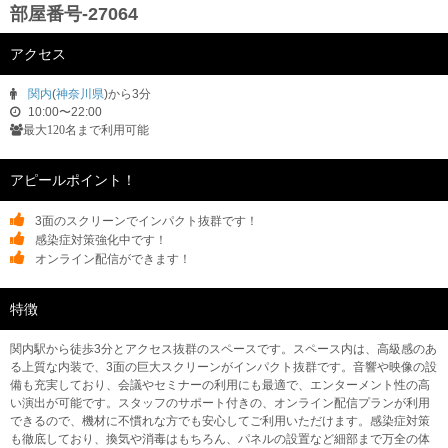
部屋番号-27064
アクセス
関内
(
神奈川県
)から3分
10:00〜22:00
最大120名まで利用可能
アピールポイント！
3面のスクリーンでインパクト抜群です！
感染症対策強化中です！
オンライン配信ができます！
特徴
関内駅から徒歩3分とアクセス抜群のスペースです。スペース内は、高級感のあ
る上質な内装で、3面の巨大スクリーンがインパクト抜群です。音響や映像の設
備も充実しており、会議やセミナーの利用にも最適で、エンターメント性の高
い演出が可能です。スタッフのサポート付きの、オンライン配信プランが利用
できるので、機材に不慣れな方でも安心してご利用いただけます。感染症対策
も徹底しており、換気や消毒はもちろん、パネルの設置など細部まで万全の体