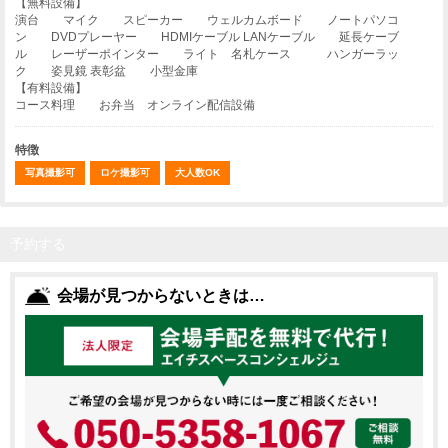
【無料設備】
演台 マイク スピーカー ウェルカムボード ノートパソコ
ン DVDプレーヤー HDMIケーブル LANケーブル 延長ケーブ
ル レーザーポインター ライト 名札ケース ハンガーラッ
ク 姿見鏡 表彰盆 小型金庫
【有料設備】
コース料理 お弁当 オンライン配信設備
特徴
写真撮影可
ロケ撮影可
大人数OK
予約する
会場が見つからないときは…