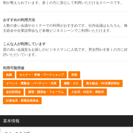
制が整えられています。多くの方に安心して利用いただけるスペースです。
おすすめの利用方法
人数の多い会議やセミナーでの利用がおすすめです。社内会議はもちろん、株
主総会や企業説明会など各種ビジネスシーンでご利用いただけます。
こんな人が利用しています
質の高い会議室をお探しのビジネスマンに人気です。男女問わず多くの方に好
評いただいています。
利用可能用途
会議
セミナー・研修・ワークショップ
面接
イベント・懇親会・パーティー・式典
撮影・ロケ
株主総会・IR/決算説明会
会社説明会
講習・講演会・フォーラム
入社式・内定式・表彰式
記者会見・新製品発表会
基本情報