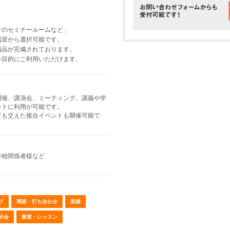
㎡のセミナールームなど、
議室から選択可能です。
備品が完備されております。
多目的にご利用いただけます。
開催、講演会、ミーティング、講義や学
ントに利用が可能です。
ども交えた複合イベントも開催可能で
学校関係者様など
プ
商談・打ち合わせ
面接
示会
教室・レッスン