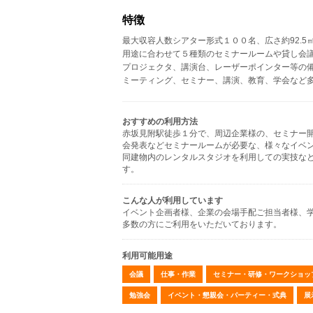
特徴
最大収容人数シアター形式１００名、広さ約92.5
用途に合わせて５種類のセミナールームや貸し会
プロジェクタ、講演台、レーザーポインター等の
ミーティング、セミナー、講演、教育、学会など
おすすめの利用方法
赤坂見附駅徒歩１分で、周辺企業様の、セミナー
会発表などセミナールームが必要な、様々なイベ
同建物内のレンタルスタジオを利用しての実技な
す。
こんな人が利用しています
イベント企画者様、企業の会場手配ご担当者様、
多数の方にご利用をいただいております。
利用可能用途
会議
仕事・作業
セミナー・研修・ワークショッ
勉強会
イベント・懇親会・パーティー・式典
展