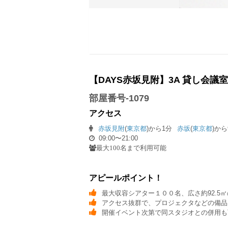
【DAYS赤坂見附】3A 貸し会議室
部屋番号-1079
アクセス
赤坂見附
(
東京都
)から1分
赤坂
(
東京都
)から
09:00〜21:00
最大100名まで利用可能
アピールポイント！
最大収容シアター１００名、広さ約92.5
アクセス抜群で、プロジェクタなどの備品
開催イベント次第で同スタジオとの併用も