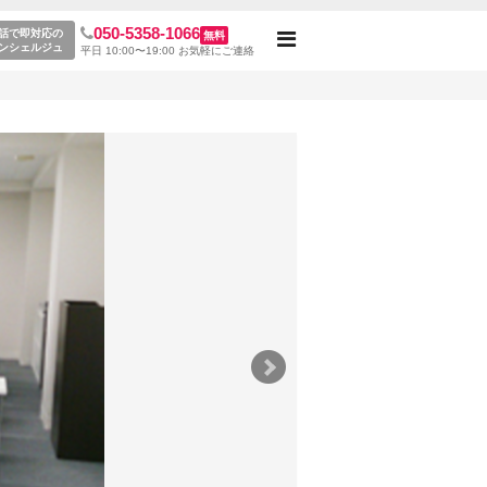
050-5358-1066
話で即対応の
無料
Toggle
ンシェルジュ
平日 10:00〜19:00 お気軽にご連絡
navigation