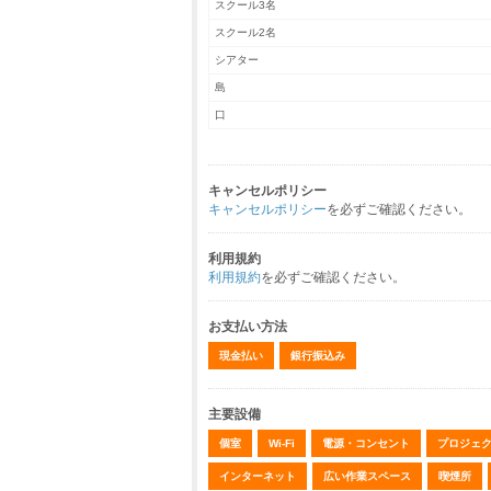
スクール3名
スクール2名
シアター
島
口
キャンセルポリシー
キャンセルポリシー
を必ずご確認ください。
利用規約
利用規約
を必ずご確認ください。
お支払い方法
現金払い
銀行振込み
主要設備
個室
Wi-Fi
電源・コンセント
プロジェ
インターネット
広い作業スペース
喫煙所