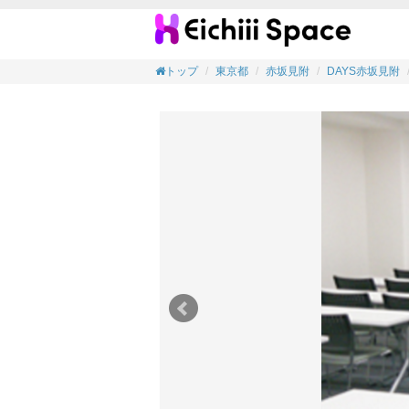
【会議
トップ
東京都
赤坂見附
DAYS赤坂見附