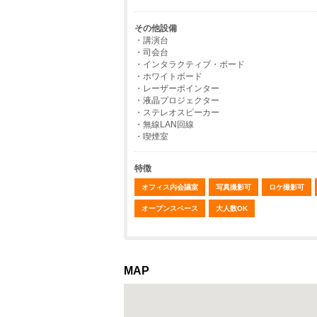
その他設備
・講演台
・司会台
・インタラクティブ・ボード
・ホワイトボード
・レーザーポインター
・液晶プロジェクター
・ステレオスピーカー
・無線LAN回線
・喫煙室
特徴
オフィス内会議室
写真撮影可
ロケ撮影可
オープンスペース
大人数OK
MAP