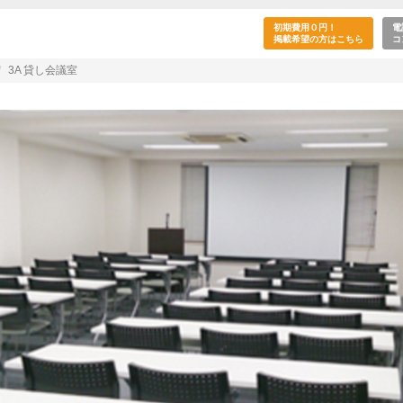
室】DAYS赤坂見附-3A 貸し会議室(赤坂見附駅)
初期費用０円！
電
掲載希望の方はこちら
コ
3A 貸し会議室