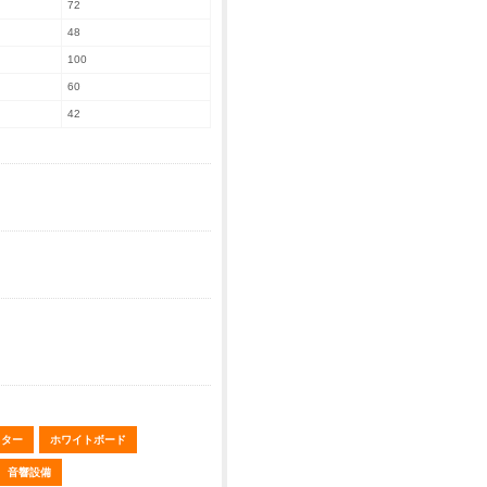
72
48
100
60
42
クター
ホワイトボード
音響設備