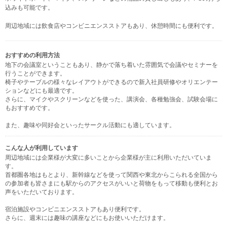
込みも可能です。
周辺地域には飲食店やコンビニエンスストアもあり、休憩時間にも便利です。
おすすめの利用方法
地下の会議室ということもあり、静かで落ち着いた雰囲気で会議やセミナーを
行うことができます。
椅子やテーブルの様々なレイアウトができるので新入社員研修やオリエンテー
ションなどにも最適です。
さらに、マイクやスクリーンなどを使った、講演会、各種勉強会、試験会場に
もおすすめです。
また、趣味や同好会といったサークル活動にも適しています。
こんな人が利用しています
周辺地域には企業様が大変に多いことから企業様が主に利用いただいていま
す。
首都圏各地はもとより、新幹線などを使って関西や東北からこられる全国から
の参加者も皆さまにも駅からのアクセスがいいと荷物をもって移動も便利とお
声をいただいております。
宿泊施設やコンビニエンスストアもあり便利です。
さらに、週末には趣味の講座などにもお使いいただけます。