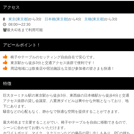
アクセス
東京
(
東京都
)から3分
日本橋
(
東京都
)から4分
京橋
(
東京都
)から3分
08:00〜22:30
最大42名まで利用可能
アピールポイント！
椅子やテーブルのセッティング自由自在で安心です。
東京駅から徒歩3分と交通アクセス抜群で便利です！
周辺地域には飲食店や宿泊施設も立並び参加者の皆さまも快適！
特徴
巨大ターミナル駅の東京駅から徒歩3分、東西線の日本橋駅から徒歩4分と交通
アクセス抜群の貸し会議室、八重洲ダイビルは爽やかな外観となっており、地
下にあります。
騒音などの心配もなく、静かなで快適な空間を提供することができます。
最大40名まで主要することがでい、椅子やテーブルを自由に移動できるので、
シーンに合わせてお使いいただけます。
ホワイトボード、マイク、スクリーンなどの備品の貸し出しもあり、PCの持ち