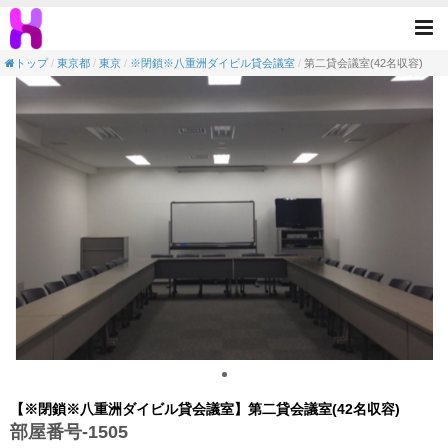
【会議室】※閉鎖※八重洲ダイビル貸会議室-第二
Tog
nav
トップ
東京都
東京
※閉鎖※八重洲ダイビル貸会議室
第二貸会議室(42名収容)
【※閉鎖※八重洲ダイビル貸会議室】第二貸会議室(42名収容)
部屋番号-1505