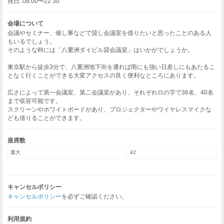
祝日: 08:00〜22:30
会場について
会議やセミナー、催し事などで貸し会議室を借りたいと思ったことのある人
もいるでしょう。
そのような時には「八重洲ダイビル貸会議室」はいかがでしょうか。
東京駅から徒歩3分で、八重洲地下街を通れば雨にも強い日差しにもあたるこ
となく行くことができる大変アクセスの良く便利なところにあります。
広さによって第一会議室、第二会議室があり、それぞれロの字で36名、40名
まで収容可能です。
スクリーンやホワイトボードがあり、プロジェクターやワイヤレスマイクな
ども借りることができます。
座席数
最大
42
キャンセルポリシー
キャンセルポリシー
を必ずご確認ください。
利用規約