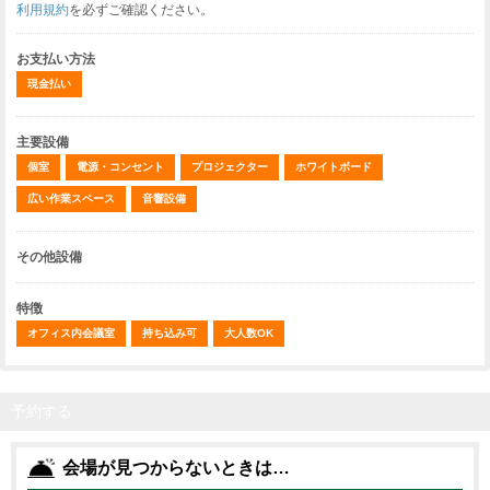
利用規約
を必ずご確認ください。
お支払い方法
現金払い
主要設備
個室
電源・コンセント
プロジェクター
ホワイトボード
広い作業スペース
音響設備
その他設備
特徴
オフィス内会議室
持ち込み可
大人数OK
予約する
会場が見つからないときは…