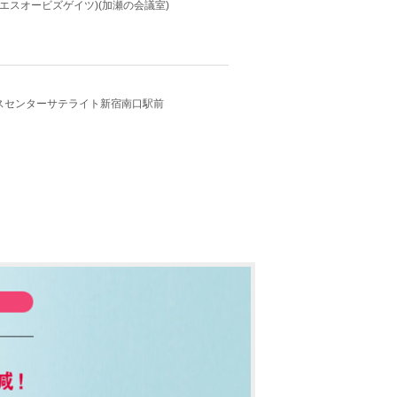
ES(エスオービズゲイツ)(加瀬の会議室)
スセンターサテライト新宿南口駅前