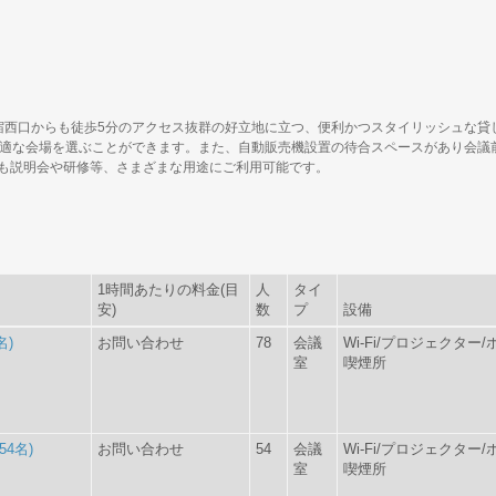
西口からも徒歩5分のアクセス抜群の好立地に立つ、便利かつスタイリッシュな貸し
最適な会場を選ぶことができます。また、自動販売機設置の待合スペースがあり会議
も説明会や研修等、さまざまな用途にご利用可能です。
1時間あたりの料金(目
人
タイ
安)
数
プ
設備
名)
お問い合わせ
78
会議
Wi-Fi/プロジェクタ
室
喫煙所
4名)
お問い合わせ
54
会議
Wi-Fi/プロジェクタ
室
喫煙所