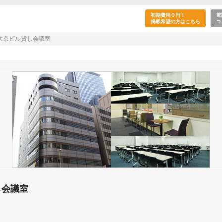
レンス西新宿大京ビル貸し会議室(新宿駅／新宿区
初期費用０円！
電
掲載希望の方はこちら
コ
大京ビル貸し会議室
し会議室