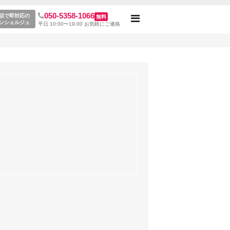
050-5358-1066
)
話で即対応の
無料
Toggle
ンシェルジュ
平日 10:00〜19:00 お気軽にご連絡
navigation