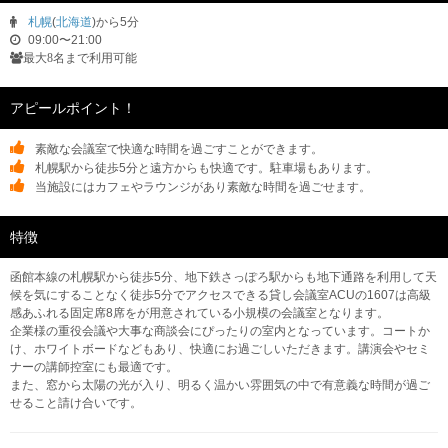
札幌
(
北海道
)から5分
09:00〜21:00
最大8名まで利用可能
アピールポイント！
素敵な会議室で快適な時間を過ごすことができます。
札幌駅から徒歩5分と遠方からも快適です。駐車場もあります。
当施設にはカフェやラウンジがあり素敵な時間を過ごせます。
特徴
函館本線の札幌駅から徒歩5分、地下鉄さっぽろ駅からも地下通路を利用して天
候を気にすることなく徒歩5分でアクセスできる貸し会議室ACUの1607は高級
感あふれる固定席8席をが用意されている小規模の会議室となります。
企業様の重役会議や大事な商談会にぴったりの室内となっています。コートか
け、ホワイトボードなどもあり、快適にお過ごしいただきます。講演会やセミ
ナーの講師控室にも最適です。
また、窓から太陽の光が入り、明るく温かい雰囲気の中で有意義な時間が過ご
せること請け合いです。