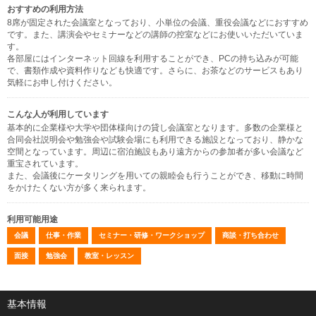
おすすめの利用方法
8席が固定された会議室となっており、小単位の会議、重役会議などにおすすめ
です。また、講演会やセミナーなどの講師の控室などにお使いいただいていま
す。
各部屋にはインターネット回線を利用することができ、PCの持ち込みが可能
で、書類作成や資料作りなども快適です。さらに、お茶などのサービスもあり
気軽にお申し付けください。
こんな人が利用しています
基本的に企業様や大学や団体様向けの貸し会議室となります。多数の企業様と
合同会社説明会や勉強会や試験会場にも利用できる施設となっており、静かな
空間となっています。周辺に宿泊施設もあり遠方からの参加者が多い会議など
重宝されています。
また、会議後にケータリングを用いての親睦会も行うことができ、移動に時間
をかけたくない方が多く来られます。
利用可能用途
会議
仕事・作業
セミナー・研修・ワークショップ
商談・打ち合わせ
面接
勉強会
教室・レッスン
基本情報