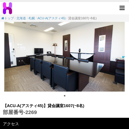
【会議室】ACU-A(アスティ45)-貸会議室1607
Tog
nav
トップ
北海道
札幌
ACU-A(アスティ45)
貸会議室1607(~8名)
【ACU-A(アスティ45)】貸会議室1607(~8名)
部屋番号-2269
アクセス