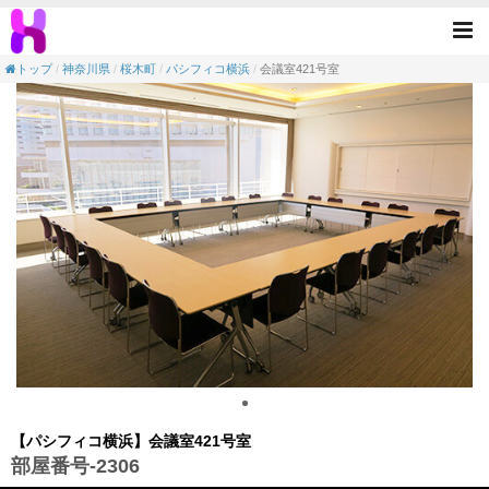
【会議室】パシフィコ横浜-会議室421号室(
Tog
nav
トップ
神奈川県
桜木町
パシフィコ横浜
会議室421号室
【パシフィコ横浜】会議室421号室
部屋番号-2306