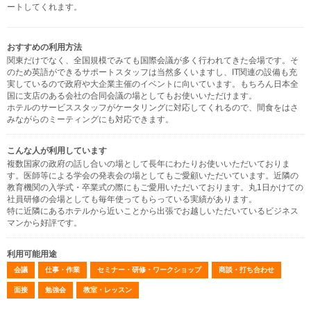
ートしてくれます。
おすすめの利用方法
関東だけでなく、全国規模でみても国際会議が多く行われてきた会場です。そ
のため英語ができるサポートスタッフは当然多くいますし、IT関連の設備も充
実しているので政府や大企業主催のイベントに向いています。もちろん日本全
国に支店のある会社の合同会議の場としてもお使いいただけます。
ホテルのサービススタッフがケータリングに対応してくれるので、間食をはさ
みながらのミーティングにも対応できます。
こんな人が利用しています
複数国家の政府の話し合いの場として長年にわたりお使いいただいておりま
す。医師等による学会の発表会の場としてもご愛顧いただいています。近隣の
教育機関の入学式・卒業式の際にもご愛用いただいております。丸1日かけての
社員研修の会場としても毎年使ってもらっている実績があります。
特に近隣にあるホテルから近いことから出張でお越しいただいているビジネス
マンから好評です。
利用可能用途
会議
仕事・作業
セミナー・研修・ワークショップ
商談・打ち合わせ
面接
勉強会
教室・レッスン