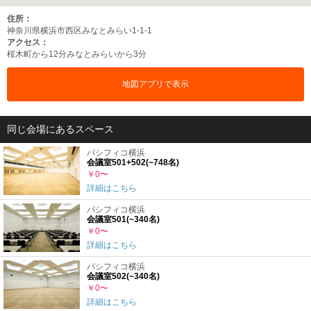
住所：
神奈川県横浜市西区みなとみらい1-1-1
アクセス：
桜木町から12分
みなとみらいから3分
地図アプリで表示
同じ会場にあるスペース
パシフィコ横浜
会議室501+502(~748名)
￥0〜
詳細はこちら
パシフィコ横浜
会議室501(~340名)
￥0〜
詳細はこちら
パシフィコ横浜
会議室502(~340名)
￥0〜
詳細はこちら