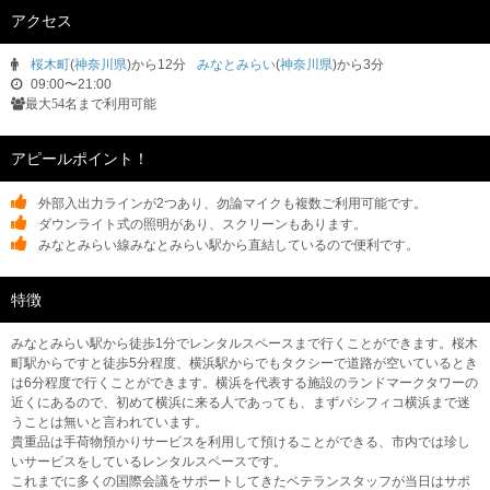
アクセス
桜木町
(
神奈川県
)から12分
みなとみらい
(
神奈川県
)から3分
09:00〜21:00
最大54名まで利用可能
アピールポイント！
外部入出力ラインが2つあり、勿論マイクも複数ご利用可能です。
ダウンライト式の照明があり、スクリーンもあります。
みなとみらい線みなとみらい駅から直結しているので便利です。
特徴
みなとみらい駅から徒歩1分でレンタルスペースまで行くことができます。桜木
町駅からですと徒歩5分程度、横浜駅からでもタクシーで道路が空いているとき
は6分程度で行くことができます。横浜を代表する施設のランドマークタワーの
近くにあるので、初めて横浜に来る人であっても、まずパシフィコ横浜まで迷
うことは無いと言われています。
貴重品は手荷物預かりサービスを利用して預けることができる、市内では珍し
いサービスをしているレンタルスペースです。
これまでに多くの国際会議をサポートしてきたベテランスタッフが当日はサポ