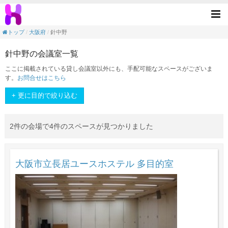
<素敵なスペースを手元に>！1分でできる簡
Tog
nav
トップ
大阪府
針中野
針中野の会議室一覧
ここに掲載されている貸し会議室以外にも、手配可能なスペースがございま
す。
お問合せはこちら
+ 更に目的で絞り込む
2件の会場で4件のスペースが見つかりました
大阪市立長居ユースホステル 多目的室