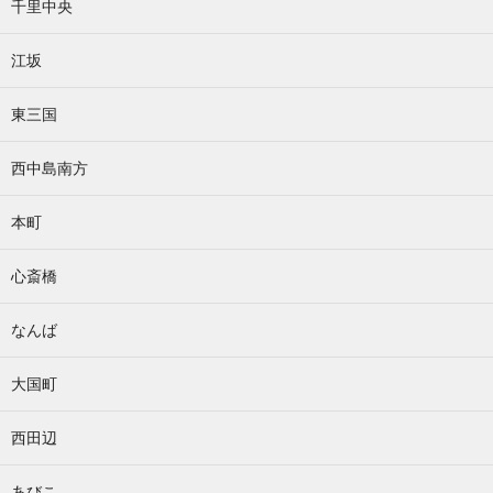
千里中央
江坂
東三国
西中島南方
本町
心斎橋
なんば
大国町
西田辺
あびこ