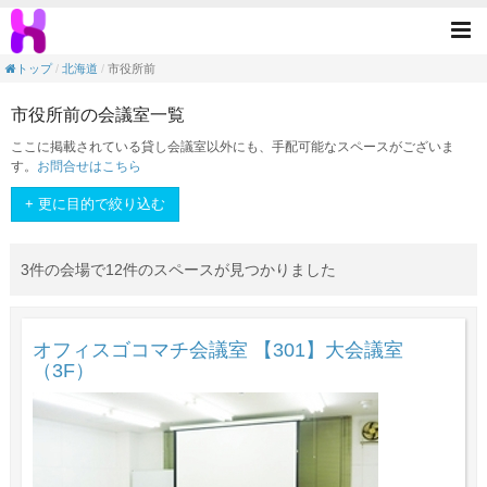
<素敵なスペースを手元に>！1分でできる簡
Tog
nav
トップ
北海道
市役所前
市役所前の会議室一覧
ここに掲載されている貸し会議室以外にも、手配可能なスペースがございま
す。
お問合せはこちら
+ 更に目的で絞り込む
3件の会場で12件のスペースが見つかりました
オフィスゴコマチ会議室 【301】大会議室
（3F）