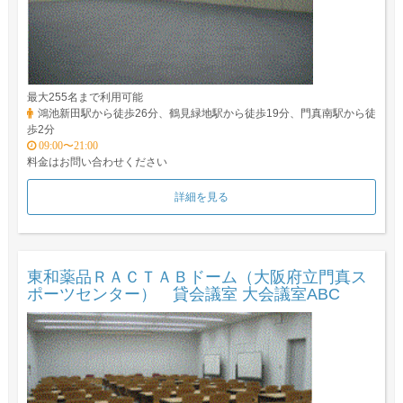
最大255名まで利用可能
鴻池新田駅から徒歩26分、鶴見緑地駅から徒歩19分、門真南駅から徒
歩2分
09:00〜21:00
料金はお問い合わせください
詳細を見る
東和薬品ＲＡＣＴＡＢドーム（大阪府立門真ス
ポーツセンター） 貸会議室 大会議室ABC