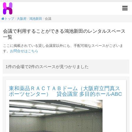
会議の目的で利用できる鴻池新田駅のレンタ
Tog
nav
トップ
大阪府
鴻池新田
会議
会議で利用することができる鴻池新田のレンタルスペース
一覧
ここに掲載されている貸し会議室以外にも、手配可能なスペースがございま
す。
お問合せはこちら
1件の会場で2件のスペースが見つかりました
東和薬品ＲＡＣＴＡＢドーム（大阪府立門真ス
ポーツセンター） 貸会議室 多目的ホールABC