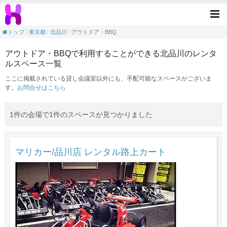
アウトドア・BBQの目的で利用できる北品
Tog
nav
トップ
東京都
北品川
アウトドア・BBQ
アウトドア・BBQで利用することができる北品川のレンタ
ルスペース一覧
ここに掲載されている貸し会議室以外にも、手配可能なスペースがございま
す。
お問合せはこちら
1件の会場で1件のスペースが見つかりました
マリカー/品川店 レンタル路上カート