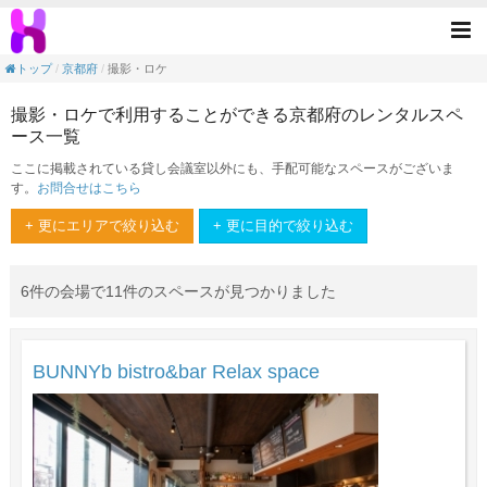
撮影・ロケの目的で利用できる京都府のレン
Tog
nav
トップ
京都府
撮影・ロケ
撮影・ロケで利用することができる京都府のレンタルスペ
ース一覧
ここに掲載されている貸し会議室以外にも、手配可能なスペースがございま
す。
お問合せはこちら
+ 更にエリアで絞り込む
+ 更に目的で絞り込む
6件の会場で11件のスペースが見つかりました
BUNNYb bistro&bar Relax space