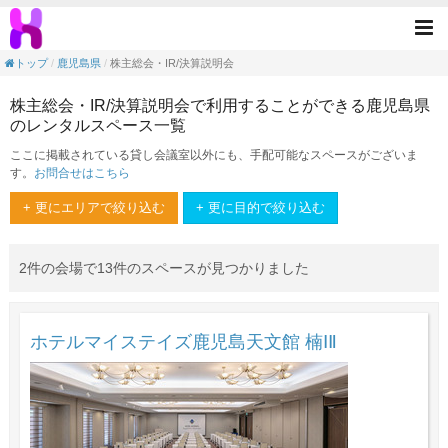
株主総会・IR/決算説明会の目的で利用でき
Tog
nav
トップ
鹿児島県
株主総会・IR/決算説明会
株主総会・IR/決算説明会で利用することができる鹿児島県
のレンタルスペース一覧
ここに掲載されている貸し会議室以外にも、手配可能なスペースがございま
す。
お問合せはこちら
+ 更にエリアで絞り込む
+ 更に目的で絞り込む
2件の会場で13件のスペースが見つかりました
ホテルマイステイズ鹿児島天文館 楠ⅠⅡ