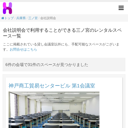
会社説明会の目的で利用できる三ノ宮駅のレ
Tog
nav
トップ
兵庫県
三ノ宮
会社説明会
会社説明会で利用することができる三ノ宮のレンタルスペ
ース一覧
ここに掲載されている貸し会議室以外にも、手配可能なスペースがございま
す。
お問合せはこちら
6件の会場で31件のスペースが見つかりました
神戸商工貿易センタービル 第1会議室