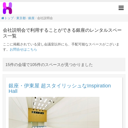
会社説明会の目的で利用できる銀座駅のレン
Tog
nav
トップ
東京都
銀座
会社説明会
会社説明会で利用することができる銀座のレンタルスペー
ス一覧
ここに掲載されている貸し会議室以外にも、手配可能なスペースがございま
す。
お問合せはこちら
15件の会場で105件のスペースが見つかりました
銀座・伊東屋 超スタイリッシュなInspiration
Hall