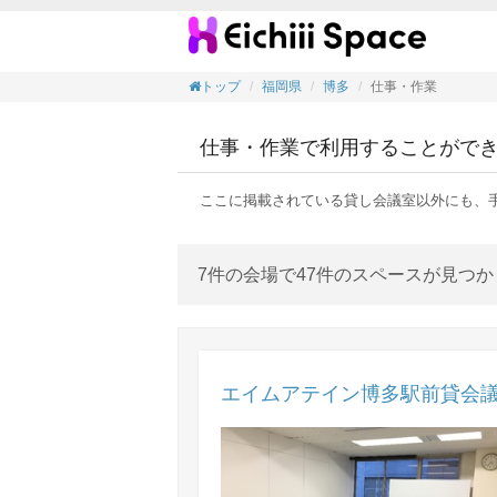
仕事・
トップ
福岡県
博多
仕事・作業
仕事・作業で利用することがで
ここに掲載されている貸し会議室以外にも、
7件の会場で47件のスペースが見つ
エイムアテイン博多駅前貸会議