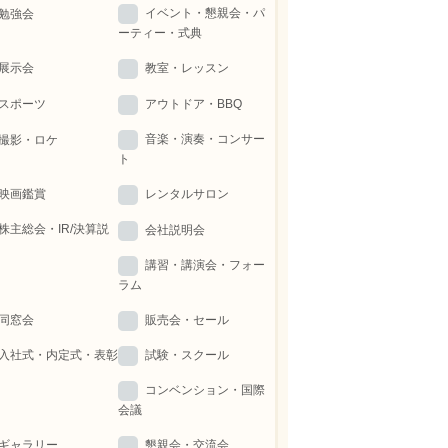
イベント・懇親会・パ
勉強会
ーティー・式典
展示会
教室・レッスン
スポーツ
アウトドア・BBQ
音楽・演奏・コンサー
撮影・ロケ
ト
映画鑑賞
レンタルサロン
株主総会・IR/決算説
会社説明会
講習・講演会・フォー
ラム
同窓会
販売会・セール
入社式・内定式・表彰
試験・スクール
コンベンション・国際
会議
ギャラリー
懇親会・交流会