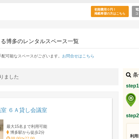
作業の目的で利用できる博多駅のレンタルスペー
初期費用０円！
電
掲載希望の方はこちら
コ
きる博多のレンタルスペース一覧
手配可能なスペースがございます。
お問合せはこちら
条
かりました
ste
室 ６Ａ貸し会議室
ste
最大15名まで利用可能
博多駅から徒歩2分
利用
08:00〜22:00