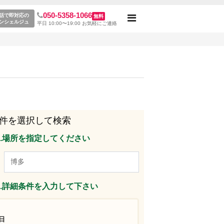
050-5358-1066
ス一覧
話で即対応の
無料
Toggle
ンシェルジュ
平日 10:00〜19:00 お気軽にご連絡
navigation
件を選択して検索
p1.場所を指定してください
p2.詳細条件を入力して下さい
日