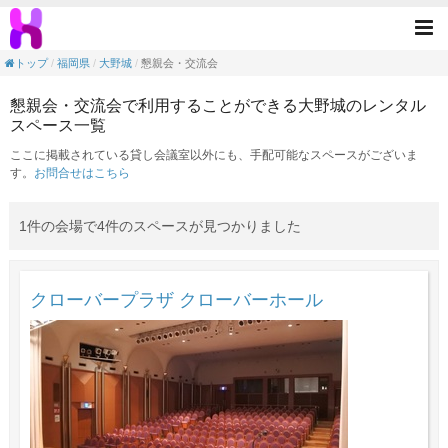
懇親会・交流会の目的で利用できる大野城駅
Tog
nav
トップ
福岡県
大野城
懇親会・交流会
懇親会・交流会で利用することができる大野城のレンタル
スペース一覧
ここに掲載されている貸し会議室以外にも、手配可能なスペースがございま
す。
お問合せはこちら
1件の会場で4件のスペースが見つかりました
クローバープラザ クローバーホール