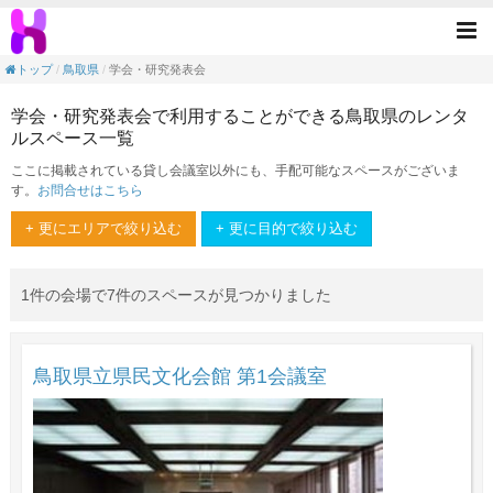
学会・研究発表会の目的で利用できる鳥取県
Tog
nav
トップ
鳥取県
学会・研究発表会
学会・研究発表会で利用することができる鳥取県のレンタ
ルスペース一覧
ここに掲載されている貸し会議室以外にも、手配可能なスペースがございま
す。
お問合せはこちら
+ 更にエリアで絞り込む
+ 更に目的で絞り込む
1件の会場で7件のスペースが見つかりました
鳥取県立県民文化会館 第1会議室