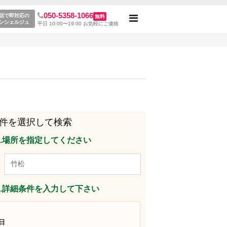
050-5358-1066
松駅のレンタルスペース一覧
話で即対応の
無料
Toggle
ンシェルジュ
平日 10:00〜19:00 お気軽にご連絡
navigation
件を選択して検索
p1.場所を指定してください
p2.詳細条件を入力して下さい
日