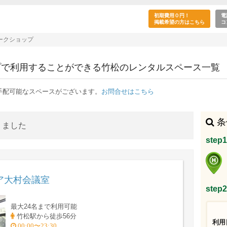
ー・研修・ワークショップの目的で利用できる竹
初期費用０円！
電
掲載希望の方はこちら
コ
ークショップ
プで利用することができる竹松のレンタルスペース一覧
手配可能なスペースがございます。
お問合せはこちら
条
りました
ste
ア大村会議室
ste
最大24名まで利用可能
竹松駅から徒歩56分
利用
00:00〜23:30