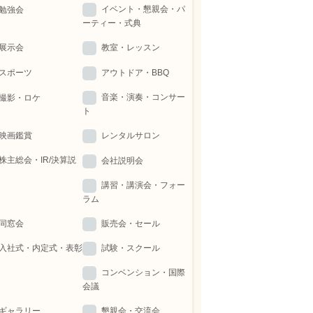
イベント・懇親会・パ
勉強会
ーティー・式典
展示会
教室・レッスン
スポーツ
アウトドア・BBQ
音楽・演奏・コンサー
撮影・ロケ
ト
映画鑑賞
レンタルサロン
株主総会・IR/決算説
会社説明会
講習・講演会・フォー
ラム
同窓会
販売会・セール
入社式・内定式・表彰
試験・スクール
コンベンション・国際
会議
ギャラリー
懇親会・交流会