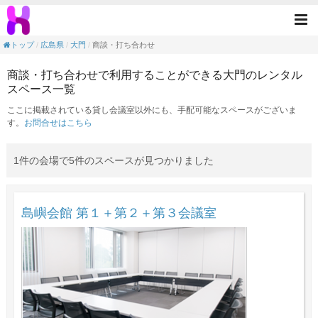
商談・打ち合わせの目的で利用できる大門駅
Tog
nav
トップ
広島県
大門
商談・打ち合わせ
商談・打ち合わせで利用することができる大門のレンタル
スペース一覧
ここに掲載されている貸し会議室以外にも、手配可能なスペースがございま
す。
お問合せはこちら
1件の会場で5件のスペースが見つかりました
島嶼会館 第１＋第２＋第３会議室