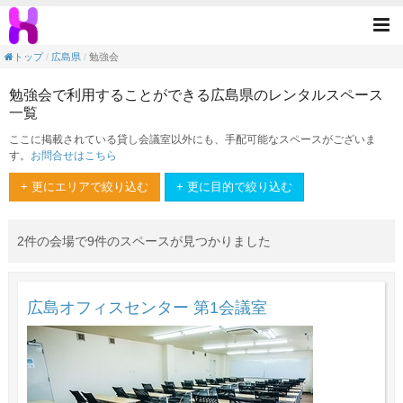
勉強会の目的で利用できる広島県のレンタル
Tog
nav
トップ
広島県
勉強会
勉強会で利用することができる広島県のレンタルスペース
一覧
ここに掲載されている貸し会議室以外にも、手配可能なスペースがございま
す。
お問合せはこちら
+ 更にエリアで絞り込む
+ 更に目的で絞り込む
2件の会場で9件のスペースが見つかりました
広島オフィスセンター 第1会議室