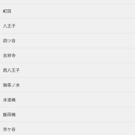
町田
八王子
四ツ谷
吉祥寺
西八王子
御茶ノ水
水道橋
飯田橋
市ケ谷