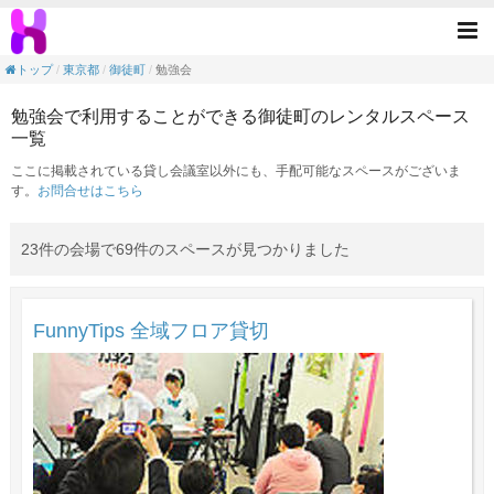
勉強会の目的で利用できる御徒町駅のレンタ
Tog
nav
トップ
東京都
御徒町
勉強会
勉強会で利用することができる御徒町のレンタルスペース
一覧
ここに掲載されている貸し会議室以外にも、手配可能なスペースがございま
す。
お問合せはこちら
23件の会場で69件のスペースが見つかりました
FunnyTips 全域フロア貸切