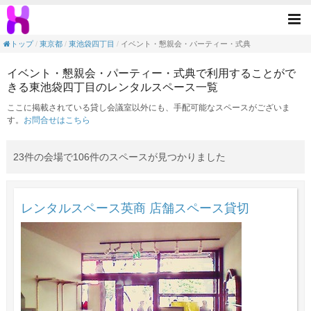
イベント・懇親会・パーティー・式典の目的
Tog
nav
トップ
東京都
東池袋四丁目
イベント・懇親会・パーティー・式典
イベント・懇親会・パーティー・式典で利用することがで
きる東池袋四丁目のレンタルスペース一覧
ここに掲載されている貸し会議室以外にも、手配可能なスペースがございま
す。
お問合せはこちら
23件の会場で106件のスペースが見つかりました
レンタルスペース英商 店舗スペース貸切