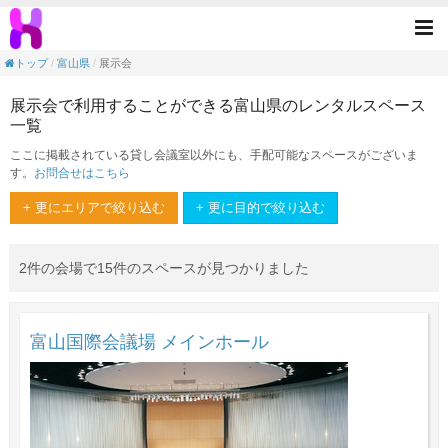
展示会の目的で利用できる富山県のレンタル
Tog
nav
トップ
富山県
展示会
展示会で利用することができる富山県のレンタルスペース
一覧
ここに掲載されている貸し会議室以外にも、手配可能なスペースがございま
す。
お問合せはこちら
+ 更にエリアで絞り込む
+ 更に目的で絞り込む
2件の会場で15件のスペースが見つかりました
富山国際会議場 メインホール