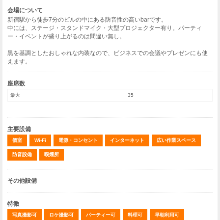
会場について
新宿駅から徒歩7分のビルの中にある防音性の高いbarです。
中には、ステージ・スタンドマイク・大型プロジェクター有り。パーティ
ー・イベントが盛り上がるのは間違い無し。
黒を基調としたおしゃれな内装なので、ビジネスでの会議やプレゼンにも使
えます。
座席数
最大
35
主要設備
個室
Wi-Fi
電源・コンセント
インターネット
広い作業スペース
防音設備
喫煙所
その他設備
特徴
写真撮影可
ロケ撮影可
パーティー可
料理可
早朝利用可