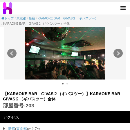
【貸切イベントパーティー会場】KARAOKE B
Tog
nav
トップ
東京都
新宿
KARAOKE BAR GIVAS２（ギバスツー）
KARAOKE BAR GIVAS２（ギバスツー）全体
【KARAOKE BAR GIVAS２（ギバスツー）】KARAOKE BAR
GIVAS２（ギバスツー）全体
部屋番号-203
アクセス
新宿
(
東京都
)から7分