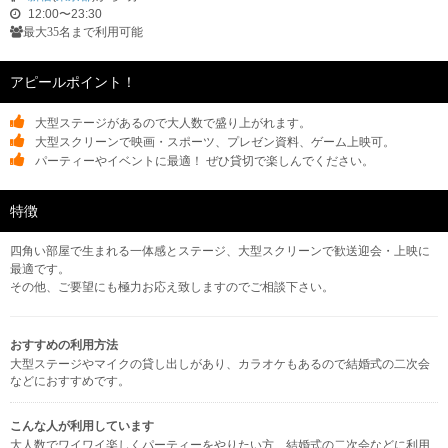
12:00〜23:30
最大35名まで利用可能
アピールポイント！
大型ステージがあるので大人数で盛り上がれます。
大型スクリーンで映画・スポーツ、プレゼン資料、ゲーム上映可。
パーティーやイベントに最適！ ぜひ貸切で楽しんでください。
特徴
四角い部屋で生まれる一体感とステージ、大型スクリーンで歓送迎会・上映に
最適です。
その他、ご要望にも極力お応え致しますのでご相談下さい。
おすすめの利用方法
大型ステージやマイクの貸し出しがあり、カラオケもあるので結婚式の二次会
などにおすすめです。
こんな人が利用しています
大人数でワイワイ楽しくパーティーをやりたい方、結婚式の二次会などに利用