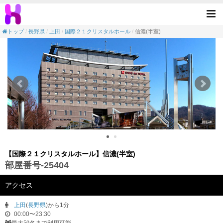
【会議室】国際２１クリスタルホール-信濃(半
Tog
nav
トップ
長野県
上田
国際２１クリスタルホール
信濃(半室)
【国際２１クリスタルホール】信濃(半室)
部屋番号-25404
アクセス
上田
(
長野県
)から1分
00:00〜23:30