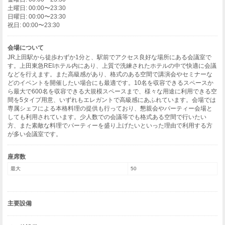
土曜日: 00:00〜23:30
日曜日: 00:00〜23:30
祝日: 00:00〜23:30
会場について
JR上田駅から徒歩わずか1分と、駅前でアクセス良好な場所にある会議室で
す。上田東急REIホテル内にあり、上質で洗練されたホテルの中で快適に会議
などを行えます。また高級感があり、格式のある空間で講演会やセミナーな
どのイベントを開催したい場合にも最適です。10名を収容できるスペースか
ら最大で600名を収容できる大規模スペースまで、様々な用途に利用できる空
間を5タイプ用意、いずれもエレガントで高級感にあふれています。会場では
専属シェフによる本格料理の提供も行っており、懇親会やパーティー会場と
しても利用されています。少人数での会議等でも格式ある空間で行いたい
方、また素敵な料理でパーティーを盛り上げたいといった理由で利用する方
が多い会議室です。
座席数
最大
50
主要設備