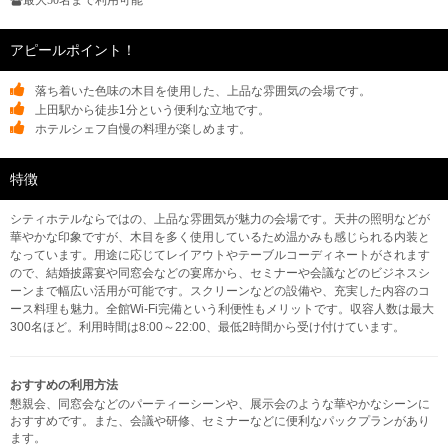
最大50名まで利用可能
アピールポイント！
落ち着いた色味の木目を使用した、上品な雰囲気の会場です。
上田駅から徒歩1分という便利な立地です。
ホテルシェフ自慢の料理が楽しめます。
特徴
シティホテルならではの、上品な雰囲気が魅力の会場です。天井の照明などが
華やかな印象ですが、木目を多く使用しているため温かみも感じられる内装と
なっています。用途に応じてレイアウトやテーブルコーディネートがされます
ので、結婚披露宴や同窓会などの宴席から、セミナーや会議などのビジネスシ
ーンまで幅広い活用が可能です。スクリーンなどの設備や、充実した内容のコ
ース料理も魅力。全館Wi-Fi完備という利便性もメリットです。収容人数は最大
300名ほど。利用時間は8:00～22:00、最低2時間から受け付けています。
おすすめの利用方法
懇親会、同窓会などのパーティーシーンや、展示会のような華やかなシーンに
おすすめです。また、会議や研修、セミナーなどに便利なパックプランがあり
ます。