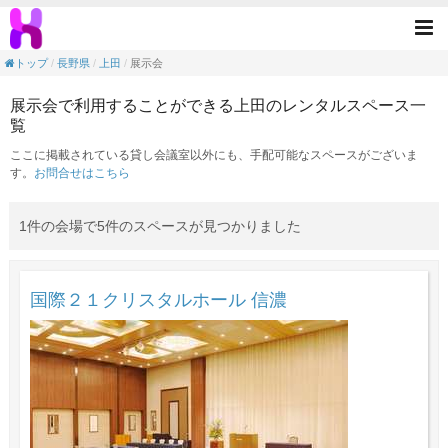
展示会の目的で利用できる上田駅のレンタル
Tog
nav
トップ
長野県
上田
展示会
展示会で利用することができる上田のレンタルスペース一
覧
ここに掲載されている貸し会議室以外にも、手配可能なスペースがございま
す。
お問合せはこちら
1件の会場で5件のスペースが見つかりました
国際２１クリスタルホール 信濃