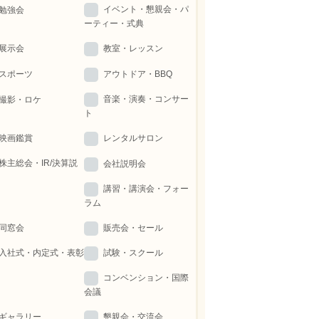
イベント・懇親会・パ
勉強会
ーティー・式典
展示会
教室・レッスン
スポーツ
アウトドア・BBQ
音楽・演奏・コンサー
撮影・ロケ
ト
映画鑑賞
レンタルサロン
株主総会・IR/決算説
会社説明会
講習・講演会・フォー
ラム
同窓会
販売会・セール
入社式・内定式・表彰
試験・スクール
コンベンション・国際
会議
ギャラリー
懇親会・交流会