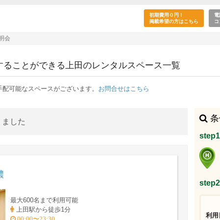
会・IR/決算説明会の目的で利用できる上田駅の
初期費用０円！
電
掲載希望の方はこちら
コ
説明会
用することができる上田のレンタルスペース一覧
手配可能なスペースがございます。
お問合せはこちら
条
りました
ste
濃
ste
最大600名まで利用可能
上田駅から徒歩1分
利用
00:00〜23:30