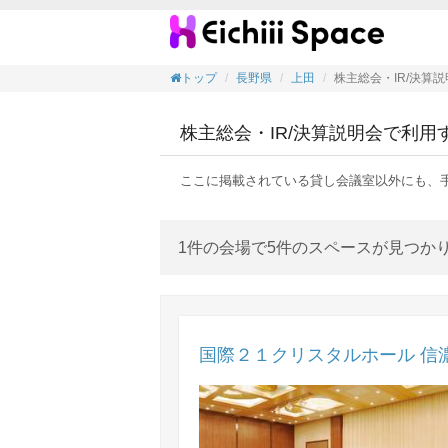
株主総
トップ
長野県
上田
株主総会・IR/決算
株主総会・IR/決算説明会で利
ここに掲載されている貸し会議室以外にも、
1件の会場で5件のスペースが見つか
国際２１クリスタルホール 信