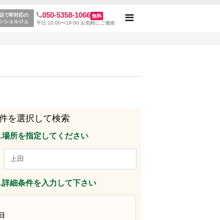
050-5358-1066
レンタルスペース一覧
話で即対応の
無料
Toggle
ンシェルジュ
平日 10:00〜19:00 お気軽にご連絡
navigation
件を選択して検索
p1.場所を指定してください
p2.詳細条件を入力して下さい
日