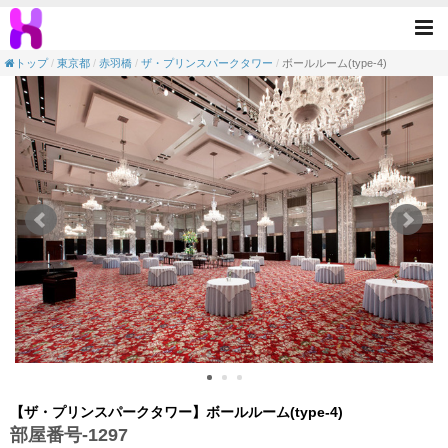
【ホール・発表会】ザ・プリンスパークタワー-ボ
Tog
nav
トップ
東京都
赤羽橋
ザ・プリンスパークタワー
ボールルーム(type-4)
【ザ・プリンスパークタワー】ボールルーム(type-4)
部屋番号-1297