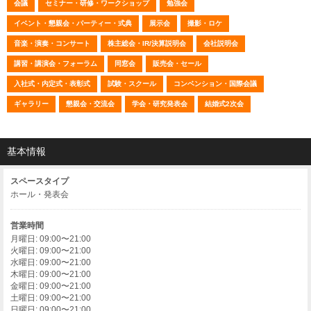
会議
セミナー・研修・ワークショップ
勉強会
イベント・懇親会・パーティー・式典
展示会
撮影・ロケ
音楽・演奏・コンサート
株主総会・IR/決算説明会
会社説明会
講習・講演会・フォーラム
同窓会
販売会・セール
入社式・内定式・表彰式
試験・スクール
コンベンション・国際会議
ギャラリー
懇親会・交流会
学会・研究発表会
結婚式2次会
基本情報
スペースタイプ
ホール・発表会
営業時間
月曜日: 09:00〜21:00
火曜日: 09:00〜21:00
水曜日: 09:00〜21:00
木曜日: 09:00〜21:00
金曜日: 09:00〜21:00
土曜日: 09:00〜21:00
日曜日: 09:00〜21:00