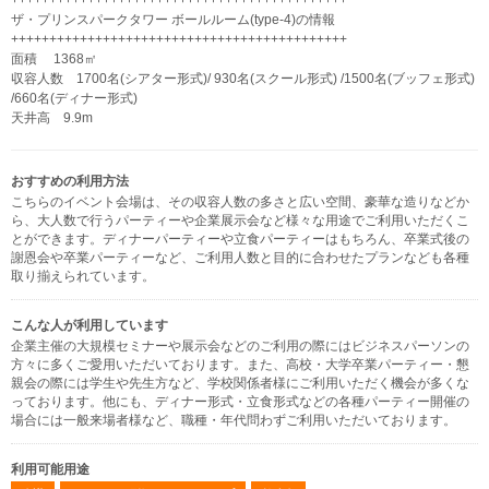
++++++++++++++++++++++++++++++++++++++++++++
ザ・プリンスパークタワー ボールルーム(type-4)の情報
++++++++++++++++++++++++++++++++++++++++++++
面積 1368㎡
収容人数 1700名(シアター形式)/ 930名(スクール形式) /1500名(ブッフェ形式)
/660名(ディナー形式)
天井高 9.9m
おすすめの利用方法
こちらのイベント会場は、その収容人数の多さと広い空間、豪華な造りなどか
ら、大人数で行うパーティーや企業展示会など様々な用途でご利用いただくこ
とができます。ディナーパーティーや立食パーティーはもちろん、卒業式後の
謝恩会や卒業パーティーなど、ご利用人数と目的に合わせたプランなども各種
取り揃えられています。
こんな人が利用しています
企業主催の大規模セミナーや展示会などのご利用の際にはビジネスパーソンの
方々に多くご愛用いただいております。また、高校・大学卒業パーティー・懇
親会の際には学生や先生方など、学校関係者様にご利用いただく機会が多くな
っております。他にも、ディナー形式・立食形式などの各種パーティー開催の
場合には一般来場者様など、職種・年代問わずご利用いただいております。
利用可能用途