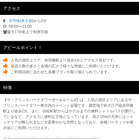
アクセス
赤羽橋
(
東京都
)から2分
09:00〜21:00
最大1700名まで利用可能
アピールポイント！
人気の港区エリア、赤羽橋駅より徒歩2分とアクセス良好です。
収容人数の多さと会場の広さで様々な用途にご利用いただけます。
ご利用目的に合わせた各種プランが取り揃えられています。
特徴
【ザ・プリンスパークタワーボールルーム4】は、人気の港区エリアにあるザ・
プリンスパークタワー東京内のイベント会場です。都営地下鉄大江戸線赤羽橋
駅より徒歩2分、また、浜松町駅からはホテルまでの無料シャトルバスが運行し
ているなど、アクセスに便利な立地となっています。高さ10mの天井にはシャ
ンデリアが飾られるなど大変華やかな空間となっており、各種パーティーや展
示会にご利用いただけます。