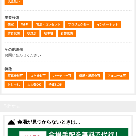
現金払い
主要設備
個室
Wi-Fi
電源・コンセント
プロジェクター
インターネット
防音設備
喫煙所
駐車場
音響設備
その他設備
お問い合わせください
特徴
写真撮影可
ロケ撮影可
パーティー可
個展・展示会可
アルコール可
おしゃれ
大人数OK
子連れOK
予約する
会場が見つからないときは…