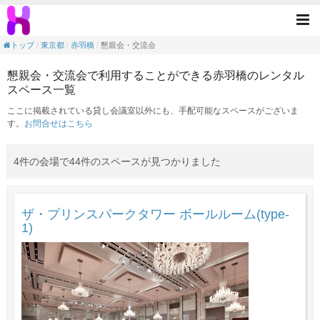
懇親会・交流会の目的で利用できる赤羽橋駅
Tog
nav
トップ
東京都
赤羽橋
懇親会・交流会
懇親会・交流会で利用することができる赤羽橋のレンタル
スペース一覧
ここに掲載されている貸し会議室以外にも、手配可能なスペースがございま
す。
お問合せはこちら
4件の会場で44件のスペースが見つかりました
ザ・プリンスパークタワー ボールルーム(type-
1)