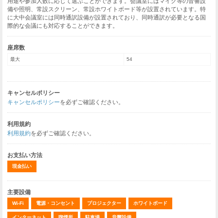
用途や参加人数に応じて選ぶことができます。会議室にはマイク等の音響設
備や照明、常設スクリーン、常設ホワイトボード等が設置されています。特
に大中会議室には同時通訳設備が設置されており、同時通訳が必要となる国
際的な会議にも対応することができます。
座席数
最大
54
キャンセルポリシー
キャンセルポリシー
を必ずご確認ください。
利用規約
利用規約
を必ずご確認ください。
お支払い方法
現金払い
主要設備
Wi-Fi
電源・コンセント
プロジェクター
ホワイトボード
インターネット
喫煙所
駐車場
音響設備