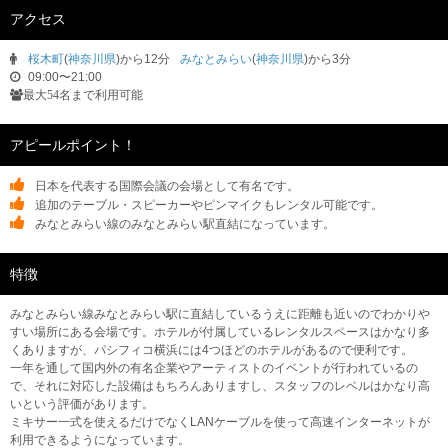
アクセス
桜木町
(
神奈川県
)から12分
みなとみらい
(
神奈川県
)から3分
09:00〜21:00
最大54名まで利用可能
アピールポイント！
日本を代表する国際会議の会場として有名です。
追加のテーブル・スピーカーやピンマイクもレンタル可能です。
みなとみらい線のみなとみらい駅直結になっています。
特徴
みなとみらい線みなとみらい駅に直結しているうえに距離も近いのでわかりや
すい場所にある会場です。ホテルが付属しているレンタルスペースはかなり多
くありますが、パシフィコ横浜には4つほどのホテルがあるので便利です。
一年を通して国内外の有名企業やアーティストのイベントが行われているの
で、それに対応した設備はもちろんありますし、スタッフのレベルはかなり高
いという評価があります。
ミキサー一式を使えるだけでなくLANケーブルを使って高速インターネットが
利用できるようになっています。