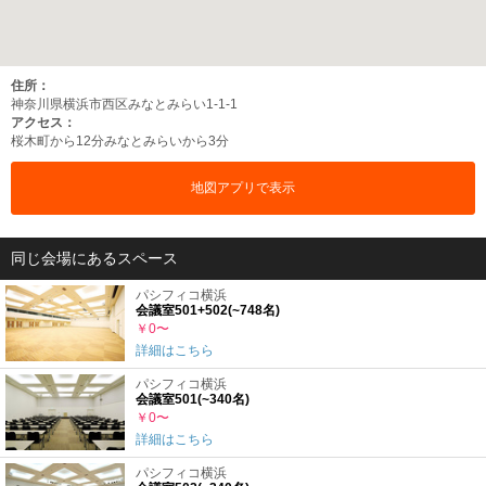
住所：
神奈川県横浜市西区みなとみらい1-1-1
アクセス：
桜木町から12分
みなとみらいから3分
地図アプリで表示
同じ会場にあるスペース
パシフィコ横浜
会議室501+502(~748名)
￥0〜
詳細はこちら
パシフィコ横浜
会議室501(~340名)
￥0〜
詳細はこちら
パシフィコ横浜