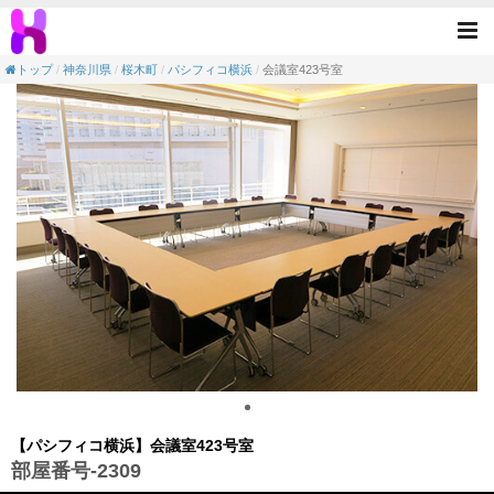
【会議室】パシフィコ横浜-会議室423号室(
Tog
nav
トップ
神奈川県
桜木町
パシフィコ横浜
会議室423号室
【パシフィコ横浜】会議室423号室
部屋番号-2309