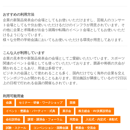
おすすめの利用方法
企業の新製品発表会の会場としてもお使いいただけますし、芸能人のコンサー
ト会場としても十分お使いいただけるだけのインフラが用意されています。そ
の他に企業と求職者が出会う就職や転職のイベント会場としてもお使いいただ
けるようになっています。
様々な分野の学術会議においてもお使いいただける環境が用意してあります。
こんな人が利用しています
企業の見本市や新製品発表会の会場としてご愛顧いただいています。スポーツ
関連のイベント会場としても使っていただいております。囲碁や将棋の大会が
開かれることもあり、用途は多様です。
ビジネスの会議として使われることも多く、国内だけでなく海外の企業を交え
てシンポジウムが開かれることもあります。宿泊施設が隣接しているので2日以
上の日程で行われる会議の開催もされています。
利用可能用途
会議
セミナー・研修・ワークショップ
面接
イベント・懇親会・パーティー・式典
展示会
株主総会・IR/決算説明会
会社説明会
講習・講演会・フォーラム
同窓会
入社式・内定式・表彰式
試験・スクール
コンベンション・国際会議
懇親会・交流会