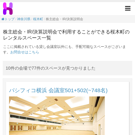
株主総会・IR/決算説明会の目的で利用でき
Tog
nav
トップ
神奈川県
桜木町
株主総会・IR/決算説明会
株主総会・IR/決算説明会で利用することができる桜木町の
レンタルスペース一覧
ここに掲載されている貸し会議室以外にも、手配可能なスペースがございま
す。
お問合せはこちら
10件の会場で77件のスペースが見つかりました
パシフィコ横浜 会議室501+502(~748名)