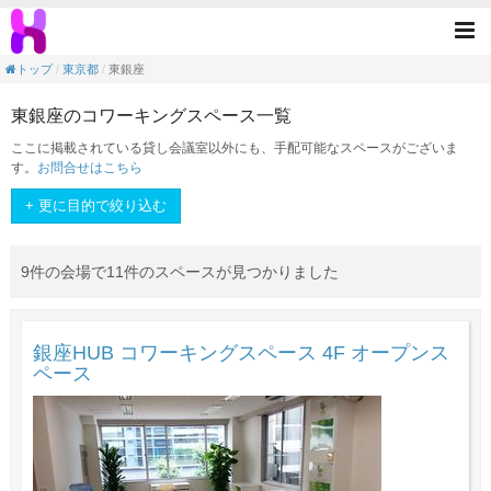
<素敵なスペースを手元に>！1分でできる簡
Tog
nav
トップ
東京都
東銀座
東銀座のコワーキングスペース一覧
ここに掲載されている貸し会議室以外にも、手配可能なスペースがございま
す。
お問合せはこちら
+ 更に目的で絞り込む
9件の会場で11件のスペースが見つかりました
銀座HUB コワーキングスペース 4F オープンス
ペース