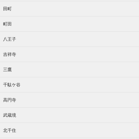
田町
町田
八王子
吉祥寺
三鷹
千駄ケ谷
高円寺
武蔵境
北千住