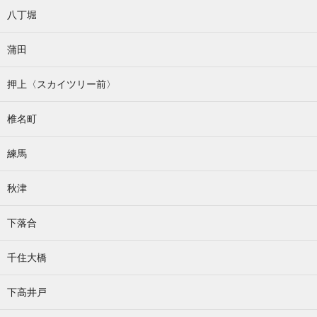
八丁堀
蒲田
押上〈スカイツリー前〉
椎名町
練馬
秋津
下落合
千住大橋
下高井戸