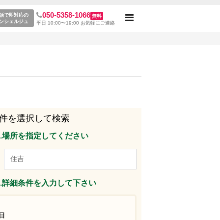
050-5358-1066
話で即対応の
無料
Toggle
ンシェルジュ
平日 10:00〜19:00 お気軽にご連絡
navigation
件を選択して検索
p1.場所を指定してください
p2.詳細条件を入力して下さい
日