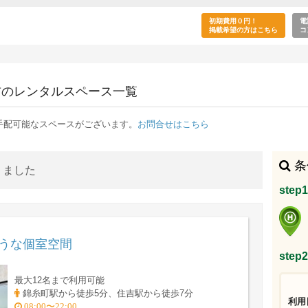
目的で利用できる住吉駅のレンタルスペース一覧
初期費用０円！
電
掲載希望の方はこちら
コ
吉のレンタルスペース一覧
手配可能なスペースがございます。
お問合せはこちら
条
りました
ste
ような個室空間
ste
最大12名まで利用可能
錦糸町駅から徒歩5分、住吉駅から徒歩7分
利用
08:00〜22:00