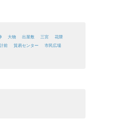
神
大物
出屋敷
三宮
花隈
計前
貿易センター
市民広場