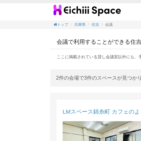
会議の
トップ
兵庫県
住吉
会議
会議で利用することができる住
ここに掲載されている貸し会議室以外にも、
2件の会場で3件のスペースが見つか
LMスペース錦糸町 カフェの