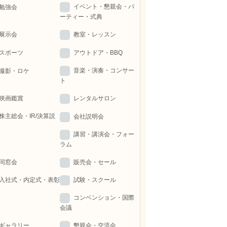
イベント・懇親会・パ
勉強会
ーティー・式典
展示会
教室・レッスン
スポーツ
アウトドア・BBQ
音楽・演奏・コンサー
撮影・ロケ
ト
映画鑑賞
レンタルサロン
株主総会・IR/決算説
会社説明会
講習・講演会・フォー
ラム
同窓会
販売会・セール
入社式・内定式・表彰
試験・スクール
コンベンション・国際
会議
ギャラリー
懇親会・交流会