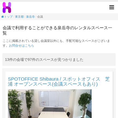
会議の目的で利用できる泉岳寺駅のレンタル
Tog
nav
トップ
東京都
泉岳寺
会議
会議で利用することができる泉岳寺のレンタルスペース一
覧
ここに掲載されている貸し会議室以外にも、手配可能なスペースがございま
す。
お問合せはこちら
13件の会場で97件のスペースが見つかりました
SPOTOFFICE Shibaura / スポットオフィス 芝
浦 オープンスペース(会議スペースもあり)